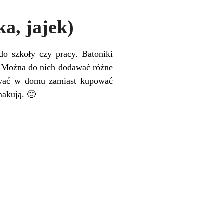
ka, jajek)
do szkoły czy pracy. Batoniki
y. Można do nich dodawać różne
ować w domu zamiast kupować
makują. 🙂