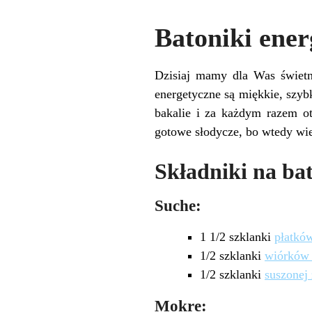
Batoniki ener
Dzisiaj mamy dla Was świetną
energetyczne są miękkie, szyb
bakalie i za każdym razem 
gotowe słodycze, bo wtedy wi
Składniki na bat
Suche:
1 1/2 szklanki
płatkó
1/2 szklanki
wiórków
1/2 szklanki
suszonej
Mokre: