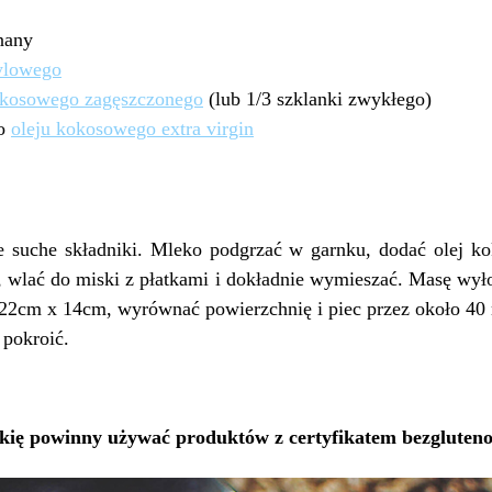
anany
ylowego
kosowego zagęszczonego
(lub 1/3 szklanki zwykłego)
go
oleju kokosowego extra virgin
 suche składniki. Mleko podgrzać w garnku, dodać olej ko
 wlać do miski z płatkami i dokładnie wymieszać. Masę wyło
22cm x 14cm, wyrównać powierzchnię i piec przez około 40
 pokroić.
akię powinny używać produktów z certyfikatem bezglute