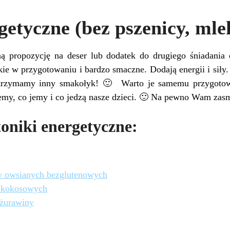
getyczne (bez pszenicy, mle
 propozycję na deser lub dodatek do drugiego śniadania 
kie w przygotowaniu i bardzo smaczne. Dodają energii i sił
otrzymamy inny smakołyk! 🙂 Warto je samemu przygot
emy, co jemy i co jedzą nasze dzieci. 🙂 Na pewno Wam zas
oniki energetyczne:
w owsianych bezglutenowych
 kokosowych
 żurawiny