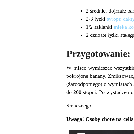
2 średnie, dojrzałe b
2-3 łyżki
syropu dakt
1/2 szklanki
mleka ko
2 czubate łyżki stałe
Przygotowanie:
W misce wymieszać wszystkie
pokrojone banany. Zmiksować,
(żaroodpornego) o wymiarach 
do 200 stopni. Po wystudzeniu
Smacznego!
Uwaga! Osoby chore na celi