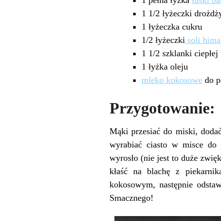
1 1/2 łyżeczki drożdży
1 łyżeczka cukru
1/2 łyżeczki
soli himal
1 1/2 szklanki ciepłe
1 łyżka oleju
mleko kokosowe
do p
Przygotowanie:
Mąki przesiać do miski, dodać
wyrabiać ciasto w misce do 
wyrosło (nie jest to duże zwię
kłaść na blachę z piekarni
kokosowym, następnie odstawi
Smacznego!