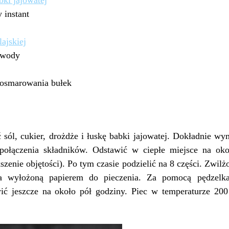
 instant
ajskiej
j wody
osmarowania bułek
 sól, cukier, drożdże i łuskę babki jajowatej. Dokładnie wy
połączenia składników. Odstawić w ciepłe miejsce na okoł
kszenie objętości). Po tym czasie podzielić na 8 części. Zwi
ka wyłożoną papierem do pieczenia. Za pomocą pędzel
ć jeszcze na około pół godziny. Piec w temperaturze 200