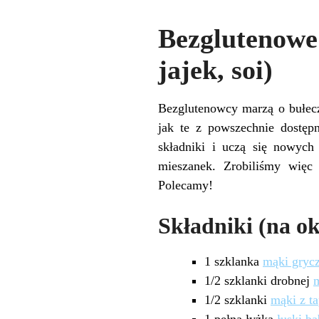
Bezglutenowe
jajek, soi)
Bezglutenowcy marzą o bułecz
jak te z powszechnie dostęp
składniki i uczą się nowyc
mieszanek. Zrobiliśmy więc 
Polecamy!
Składniki (na ok
1 szklanka
mąki gryc
1/2 szklanki drobnej
1/2 szklanki
mąki z ta
1 pełna łyżka
łuski ba