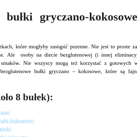
 bułki gryczano-kokosow
kach, które mogłyby zastąpić pszenne. Nie jest to proste z
ne. Ale osoby na diecie bezglutenowej (i innej eliminacy
h smaków. Nie wszyscy mogą też korzystać z gotowych 
bezglutenowe bułki gryczano – kokosowe, które są fajn
oło 8 bułek):
zanej
mąki kokosowej
pioki
bki jajowatej