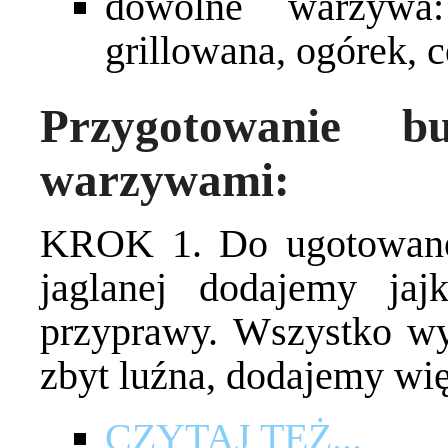
dowolne warzywa:
grillowana, ogórek, c
Przygotowanie b
warzywami:
KROK 1. Do ugotowanej
jaglanej dodajemy jajk
przyprawy. Wszystko wyr
zbyt luźna, dodajemy wię
CZYTAJ TEŻ...