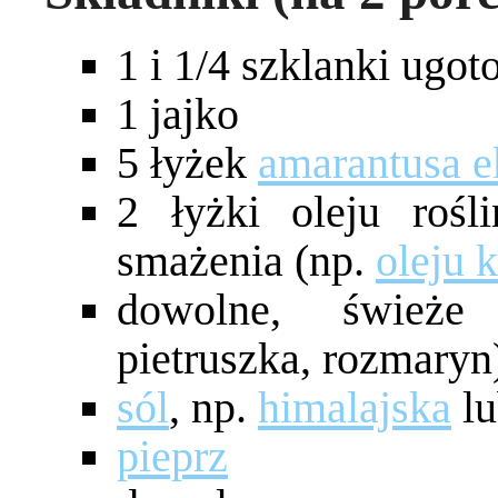
1 i 1/4 szklanki ugo
1 jajko
5 łyżek
amarantusa 
2 łyżki oleju rośl
smażenia (np.
oleju 
dowolne, świeże 
pietruszka, rozmaryn
sól
, np.
himalajska
l
pieprz