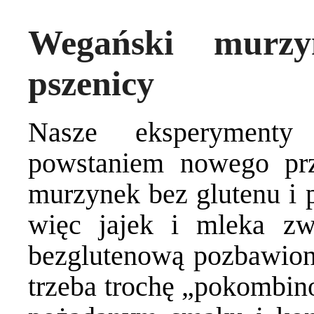
Wegański murzy
pszenicy
Nasze eksperyment
powstaniem nowego prz
murzynek bez glutenu i p
więc jajek i mleka zwi
bezglutenową pozbawioną
trzeba trochę „pokombin