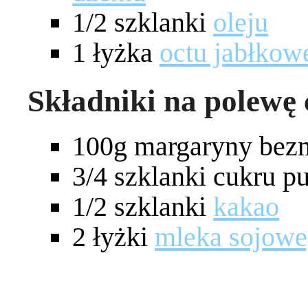
1/2 szklanki
oleju
1 łyżka
octu jabłkow
Składniki na polewę
100g margaryny bezm
3/4 szklanki cukru p
1/2 szklanki
kakao
2 łyżki
mleka sojow