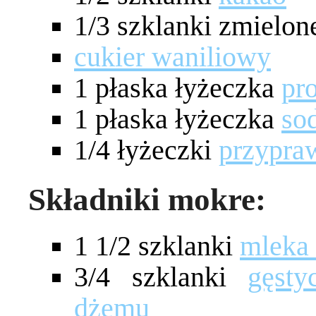
1/3 szklanki zmielo
cukier waniliowy
1 płaska łyżeczka
pr
1 płaska łyżeczka
so
1/4 łyżeczki
przypraw
Składniki mokre:
1 1/2 szklanki
mleka
3/4 szklanki
gęst
dżemu