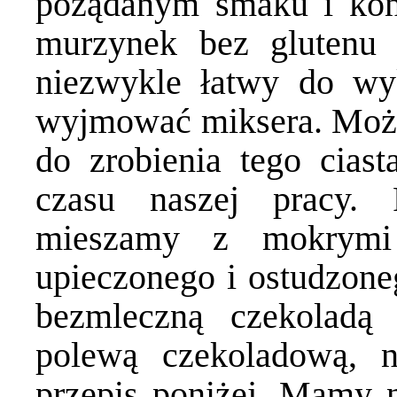
pożądanym smaku i kon
murzynek bez glutenu 
niezwykle łatwy do wy
wyjmować miksera. Możn
do zrobienia tego ciast
czasu naszej pracy. 
mieszamy z mokrym
upieczonego i ostudzone
bezmleczną czekoladą
polewą czekoladową, n
przepis poniżej. Mamy 