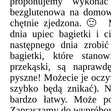
proponujemy wykona
bezglutenowa na domow
chętnie zjedzona. 🙂 
dnia upiec bagietki i c
następnego dnia zrobi
bagietki, które stano
przekąski, są naprawd
pyszne! Możecie je oczy
szybko będą znikać). Ni
bardzo łatwy. Może 
Zapraszamy do wypróbo