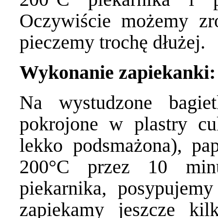
Oczywiście możemy zro
pieczemy trochę dłużej.
Wykonanie zapiekanki:
Na wystudzone bagie
pokrojone w plastry c
lekko podsmażona), pa
200
°
C
przez 10 minu
piekarnika, posypujem
zapiekamy jeszcze kil