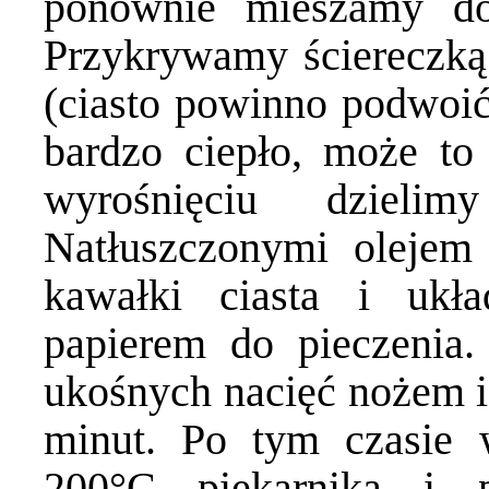
ponownie mieszamy do 
Przykrywamy ściereczką
(ciasto powinno podwoić 
bardzo ciepło, może to
wyrośnięciu dziel
Natłuszczonymi olejem
kawałki ciasta i ukł
papierem do pieczenia.
ukośnych nacięć nożem i
minut. Po tym czasie
200
°
C
piekarnika i 