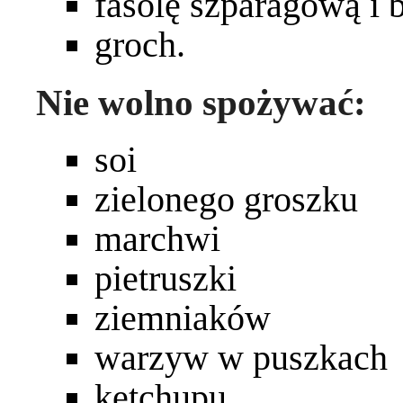
fasolę szparagową i b
groch.
Nie wolno spożywać:
soi
zielonego groszku
marchwi
pietruszki
ziemniaków
warzyw w puszkach
ketchupu