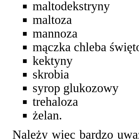
maltodekstryny
maltoza
mannoza
mączka chleba święt
kektyny
skrobia
syrop glukozowy
trehaloza
żelan.
Należy więc bardzo uważ