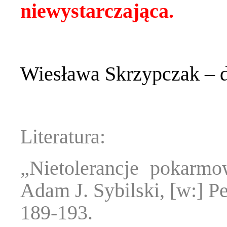
niewystarczająca.
Wiesława Skrzypczak – d
Literatura:
„Nietolerancje pokarmo
Adam J. Sybilski, [w:] P
189-193.