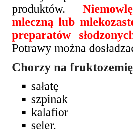
produktów.
Niemowlęt
mleczną lub mlekozas
preparatów słodzonyc
Potrawy można dosładzać
Chorzy na fruktozemię
sałatę
szpinak
kalafior
seler.