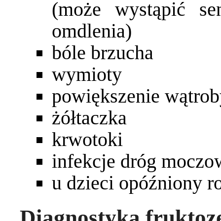
(może wystąpić sen
omdlenia)
bóle brzucha
wymioty
powiększenie wątrob
żółtaczka
krwotoki
infekcje dróg mocz
u dzieci opóźniony ro
Diagnostyka fruktoz