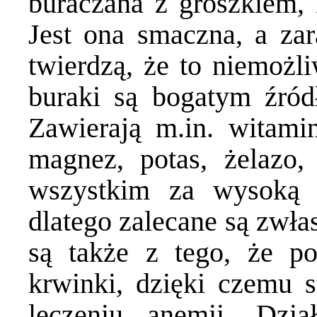
buraczana z groszkiem, k
Jest ona smaczna, a za
twierdzą, że to niemożli
buraki są bogatym źró
Zawierają m.in. witami
magnez, potas, żelazo,
wszystkim za wysoką 
dlatego zalecane są zwła
są także z tego, że p
krwinki, dzięki czemu st
leczeniu anemii. Dzia