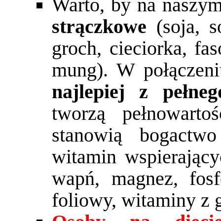
Warto, by na naszym 
strączkowe
(soja, s
groch, cieciorka, fa
mung). W połączen
najlepiej z pełneg
tworzą pełnowarto
stanowią bogactwo
witamin wspierający
wapń, magnez, fosf
foliowy, witaminy z 