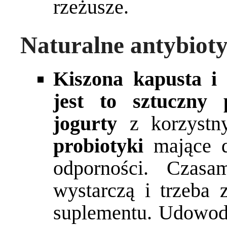
rzeżusze.
Naturalne antybioty
Kiszona kapusta i 
jest to sztuczny p
jogurty
z korzystn
probiotyki
mające d
odporności. Czasa
wystarczą i trzeba 
suplementu. Udowod