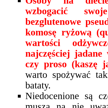
Osoby na diecie
wzbogacić swo
bezglutenowe pseud
komosę ryżową (qui
wartości odżywcz
najczęściej jadane
czy proso (kaszę j
warto spożywać tak
bataty.
Niedocenione są c
muszą na nie uważ