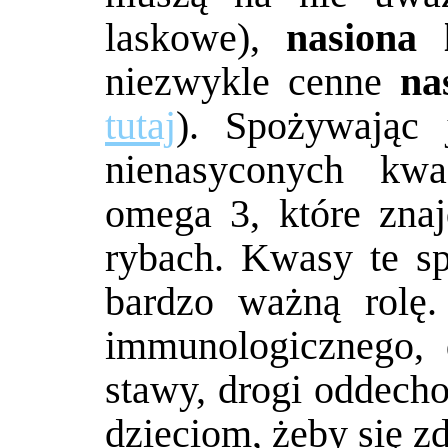
laskowe),
nasiona 
niezwykle cenne
na
tutaj
). Spożywając 
nienasyconych kw
omega 3, które zna
rybach. Kwasy te s
bardzo ważną rolę
immunologicznego, 
stawy, drogi oddecho
dzieciom, żeby się z