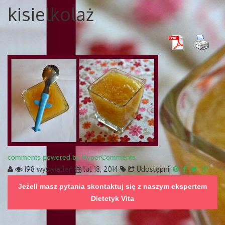
kisielkolaż
comments powered by HyperComments
198 wyświetleń
lut 18, 2014
Udostępnij
Jeżeli masz pytania skontaktuj się z naszym ekspertem
Dietetyk Vita