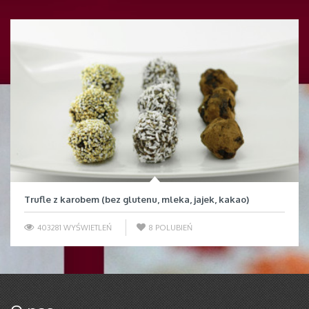
Trufle z karobem (bez glutenu, mleka, jajek, kakao)
403281 WYŚWIETLEŃ
8
POLUBIEŃ