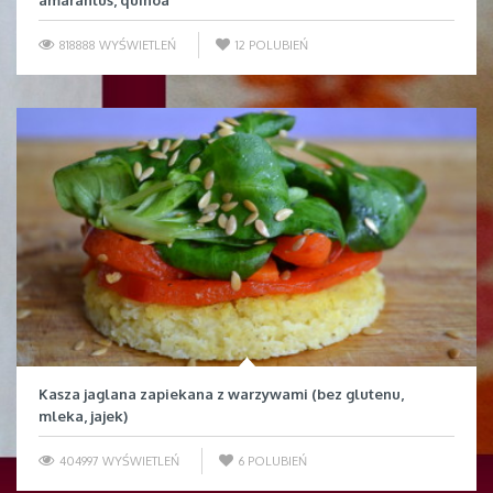
818888 WYŚWIETLEŃ
12
POLUBIEŃ
Kasza jaglana zapiekana z warzywami (bez glutenu,
mleka, jajek)
404997 WYŚWIETLEŃ
6
POLUBIEŃ