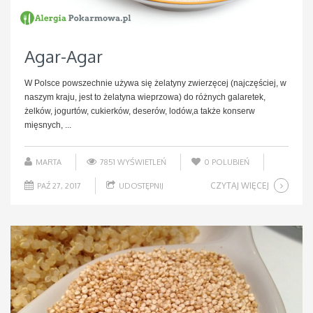
Agar-Agar
W Polsce powszechnie używa się żelatyny zwierzęcej (najczęściej, w
naszym kraju, jest to żelatyna wieprzowa) do różnych galaretek,
żelków, jogurtów, cukierków, deserów, lodów,a także konserw
mięsnych, ...
MARTA
7851 WYŚWIETLEŃ
0
POLUBIEŃ
CZYTAJ WIĘCEJ
PAŹ 27, 2017
UDOSTĘPNIJ