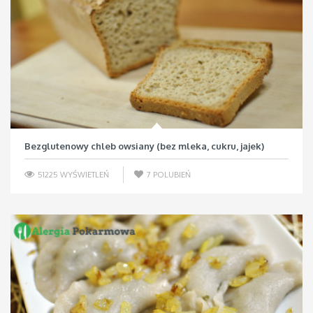
Bezglutenowy chleb owsiany (bez mleka, cukru, jajek)
51225 WYŚWIETLEŃ
7
POLUBIEŃ