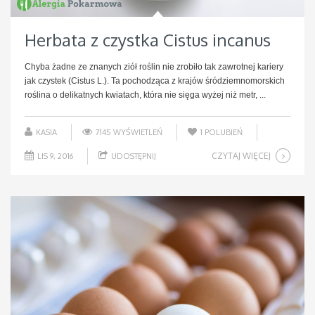
Herbata z czystka Cistus incanus
Chyba żadne ze znanych ziół roślin nie zrobiło tak zawrotnej kariery
jak czystek (Cistus L.). Ta pochodząca z krajów śródziemnomorskich
roślina o delikatnych kwiatach, która nie sięga wyżej niż metr, ...
KASIA
7145 WYŚWIETLEŃ
1
POLUBIEŃ
CZYTAJ WIĘCEJ
LIS 9, 2016
UDOSTĘPNIJ