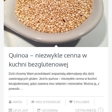
Quinoa – niezwykle cenna w
kuchni bezglutenowej
Dziś chcemy Wam przedstawić wspaniałą alternatywę dla zbóż
zawierających gluten. Jest to quinoa – niezwykle cenna w kuchni
bezglutenowej, gdyż zawiera moc witamin i minerałów. Można ją, z
powodz ...
MARTA
9402 WYŚWIETLEŃ
9
POLUBIEŃ
CZYTAJ WIĘCEJ
LIP 25, 2017
UDOSTĘPNIJ