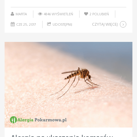
MARTA
4846 WYŚWIETLEŃ
2
POLUBIEŃ
CZYTAJ WIĘCEJ
CZE 25, 2017
UDOSTĘPNIJ