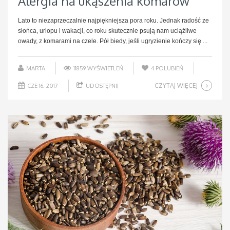
Alergia na ukąszenia komarów
Lato to niezaprzeczalnie najpiękniejsza pora roku. Jednak radość ze
słońca, urlopu i wakacji, co roku skutecznie psują nam uciążliwe
owady, z komarami na czele. Pół biedy, jeśli ugryzienie kończy się ...
MARTA
11859 WYŚWIETLEŃ
4
POLUBIEŃ
CZYTAJ WIĘCEJ
CZE 16, 2017
UDOSTĘPNIJ