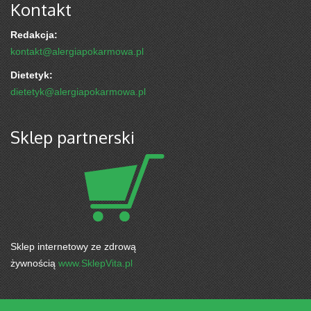
Kontakt
Redakcja:
kontakt@alergiapokarmowa.pl
Dietetyk:
dietetyk@alergiapokarmowa.pl
Sklep partnerski
Sklep internetowy ze zdrową
żywnością
www.SklepVita.pl