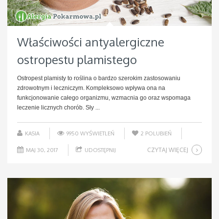
Właściwości antyalergiczne
ostropestu plamistego
Ostropest plamisty to roślina o bardzo szerokim zastosowaniu
zdrowotnym i leczniczym. Kompleksowo wpływa ona na
funkcjonowanie całego organizmu, wzmacnia go oraz wspomaga
leczenie licznych chorób. Sły ...
KASIA
9950 WYŚWIETLEŃ
2
POLUBIEŃ
CZYTAJ WIĘCEJ
MAJ 30, 2017
UDOSTĘPNIJ