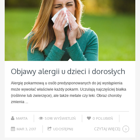
Objawy alergii u dzieci i dorosłych
Alergię pokarmową u osób predysponowanych do jej wystąpienia
może wywołać właściwie każdy pokarm. Uczulają najczęściej białka
(roślinne lub zwierzęce), ale także metale czy leki. Obraz choroby
zmienia ...
MARTA
5098 WYŚWIETLEŃ
0
POLUBIEŃ
CZYTAJ WIĘCEJ
MAR 3, 2017
UDOSTĘPNIJ