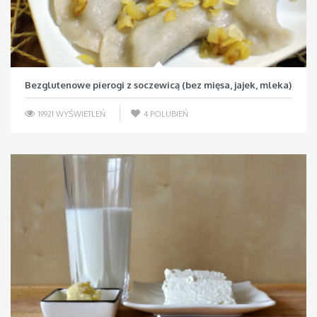
Bezglutenowe pierogi z soczewicą (bez mięsa, jajek, mleka)
19921 WYŚWIETLEŃ
4
POLUBIEŃ