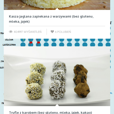
Kasza jaglana zapiekana z warzywami (bez glutenu,
mleka, jajek)
404997 WYŚWIETLEŃ
6
POLUBIEŃ
Trufle z karobem (bez glutenu, mleka, jajek, kakao)