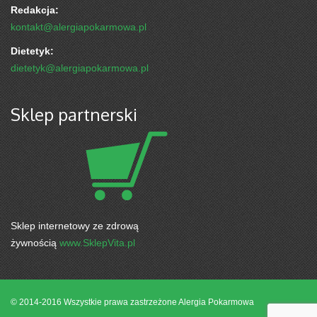
Redakcja:
kontakt@alergiapokarmowa.pl
Dietetyk:
dietetyk@alergiapokarmowa.pl
Sklep partnerski
Sklep internetowy ze zdrową
żywnością
www.SklepVita.pl
© 2014-2016 Wszystkie prawa zastrzeżone
Alergia Pokarmowa