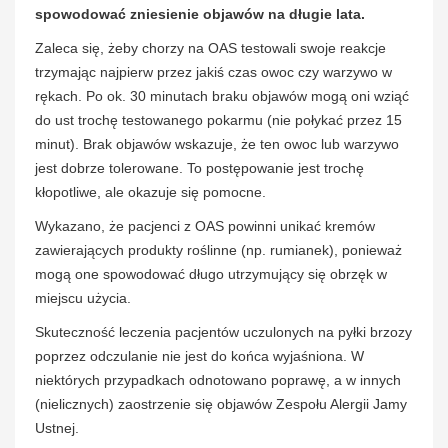
spowodować zniesienie objawów na długie lata.
Zaleca się, żeby chorzy na OAS testowali swoje reakcje
trzymając najpierw przez jakiś czas owoc czy warzywo w
rękach. Po ok. 30 minutach braku objawów mogą oni wziąć
do ust trochę testowanego pokarmu (nie połykać przez 15
minut). Brak objawów wskazuje, że ten owoc lub warzywo
jest dobrze tolerowane. To postępowanie jest trochę
kłopotliwe, ale okazuje się pomocne.
Wykazano, że pacjenci z OAS powinni unikać kremów
zawierających produkty roślinne (np. rumianek), ponieważ
mogą one spowodować długo utrzymujący się obrzęk w
miejscu użycia.
Skuteczność leczenia pacjentów uczulonych na pyłki brzozy
poprzez odczulanie nie jest do końca wyjaśniona. W
niektórych przypadkach odnotowano poprawę, a w innych
(nielicznych) zaostrzenie się objawów Zespołu Alergii Jamy
Ustnej.