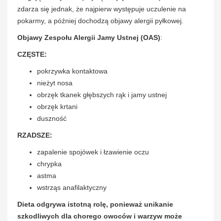
zdarza się jednak, że najpierw występuje uczulenie na
pokarmy, a później dochodzą objawy alergii pyłkowej.
Objawy Zespołu Alergii Jamy Ustnej (OAS)
:
CZĘSTE:
pokrzywka kontaktowa
nieżyt nosa
obrzęk tkanek głębszych rąk i jamy ustnej
obrzęk krtani
duszność
RZADSZE:
zapalenie spojówek i łzawienie oczu
chrypka
astma
wstrząs anafilaktyczny
Dieta odgrywa istotną rolę, ponieważ unikanie
szkodliwych dla chorego owoców i warzyw może