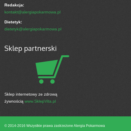
Redakcja:
kontakt@alergiapokarmowa.pl
Dietetyk:
dietetyk@alergiapokarmowa.pl
Sklep partnerski
Sklep internetowy ze zdrową
żywnością
www.SklepVita.pl
© 2014-2016 Wszystkie prawa zastrzeżone
Alergia Pokarmowa