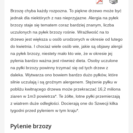
Brzozę chyba każdy rozpozna. To piękne drzewo może być
jednak dla niektórych z nas nieprzyjazne. Alergia na pyłek
brzozy staje się tematem coraz bardziej znanym, liczba
uczulonych na pyłek brzozy rośnie. Wrażliwość na to
drzewo jest większa u osób urodzonych w okresie od lutego
do kwietnia. I chociaż wiele osób wie, jakie są objawy alergii
na pyłek brzozy, niestety mało kto wie, że w okresie jej
pylenia bardzo ważna jest również dieta. Osoby uczulone
na pyłki brzozy powinny trzymać się od tych drzew z
daleka. Wytwarza ono bowiem bardzo dużo pyłków, które
silnie uczulają i są groźnym alergenem. Stężenie pyłku w
pobliżu kwitnącego drzewa może przekraczać 16,2 miliona
ziaren w 1m3 powietrza*. Te żółte, lotne pyłki przemierzają
z wiatrem duże odległości. Docierają one do Szwecji kilka
tygodni przed pyleniem w tym kraju*.
Pylenie brzozy