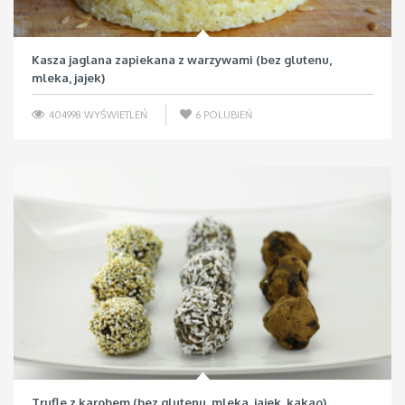
Kasza jaglana zapiekana z warzywami (bez glutenu,
mleka, jajek)
404998 WYŚWIETLEŃ
6
POLUBIEŃ
Trufle z karobem (bez glutenu, mleka, jajek, kakao)