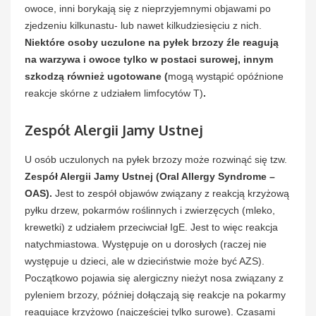
owoce, inni borykają się z nieprzyjemnymi objawami po
zjedzeniu kilkunastu- lub nawet kilkudziesięciu z nich.
Niektóre osoby uczulone na pyłek brzozy źle reagują
na warzywa i owoce tylko w postaci surowej, innym
szkodzą również ugotowane (
mogą wystąpić opóźnione
reakcje skórne z udziałem limfocytów T)
.
Zespół Alergii Jamy Ustnej
U osób uczulonych na pyłek brzozy może rozwinąć się tzw.
Zespół Alergii Jamy Ustnej (Oral Allergy Syndrome –
OAS).
Jest to zespół objawów związany z reakcją krzyżową
pyłku drzew, pokarmów roślinnych i zwierzęcych (mleko,
krewetki) z udziałem przeciwciał IgE. Jest to więc reakcja
natychmiastowa. Występuje on u dorosłych (raczej nie
występuje u dzieci, ale w dzieciństwie może być AZS).
Początkowo pojawia się alergiczny nieżyt nosa związany z
pyleniem brzozy, później dołączają się reakcje na pokarmy
reagujące krzyżowo (najczęściej tylko surowe). Czasami