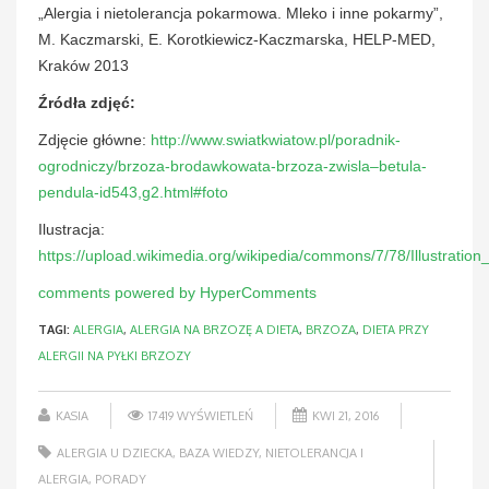
„Alergia i nietolerancja pokarmowa. Mleko i inne pokarmy”,
M. Kaczmarski, E. Korotkiewicz-Kaczmarska, HELP-MED,
Kraków 2013
Źródła zdjęć:
Zdjęcie główne:
http://www.swiatkwiatow.pl/poradnik-
ogrodniczy/brzoza-brodawkowata-brzoza-zwisla–betula-
pendula-id543,g2.html#foto
Ilustracja:
https://upload.wikimedia.org/wikipedia/commons/7/78/Illustratio
comments powered by HyperComments
TAGI:
ALERGIA
,
ALERGIA NA BRZOZĘ A DIETA
,
BRZOZA
,
DIETA PRZY
ALERGII NA PYŁKI BRZOZY
KASIA
17419 WYŚWIETLEŃ
KWI 21, 2016
ALERGIA U DZIECKA
,
BAZA WIEDZY
,
NIETOLERANCJA I
ALERGIA
,
PORADY