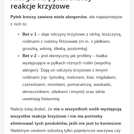
reakcje krzyżowe
Pyłek brzozy zawiera wiele alergenów
, ale najważniejsze
z nich to:
Bet v 1
– daje odczyny krzyżowe z olchą, leszczyną,
roślinami z rodziny Różowate (m.in. z jabłkiem,
gruszką, wiśnią, śliwką, poziomką)
Bet v 2
– jest identyczny jak profiliny – białka
występujące w pyłkach różnych roślin (wspólny
alergen). Dają on odczyny krzyżowe z innymi
roślinami (np. tymotką, melonem, kiwi, migdałami,
czereśniami, morelami, pomarańczą, awokado,
słonecznikiem, oliwkami i innymi) oraz silnie
uwalniają histaminę.
Należy tutaj dodać, że
nie u wszystkich osób występują
wszystkie reakcje krzyżowe i nie ma potrzeby
eliminować tych produktów, jeśli nie jest to konieczne
.
Niektórym osobom szkodzą tylko pojedyncze warzywa czy