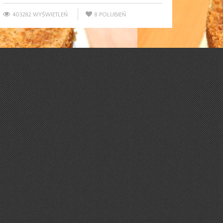
403282 WYŚWIETLEŃ
8
POLUBIEŃ