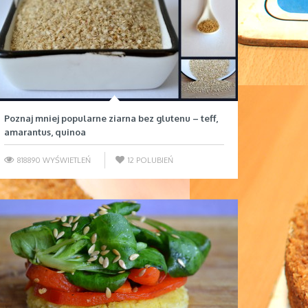
Poznaj mniej popularne ziarna bez glutenu – teff,
amarantus, quinoa
818890 WYŚWIETLEŃ
12
POLUBIEŃ