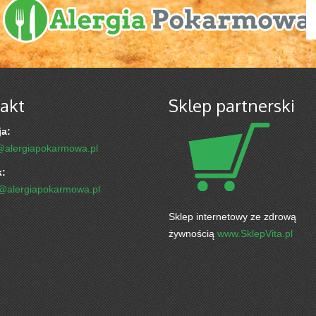
akt
Sklep partnerski
a:
@alergiapokarmowa.pl
k:
k@alergiapokarmowa.pl
Sklep internetowy ze zdrową
żywnością
www.SklepVita.pl