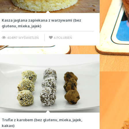
Kasza jaglana zapiekana z warzywami (bez
glutenu, mleka, jajek)
404997 WYŚWIETLEŃ
6
POLUBIEŃ
Trufle z karobem (bez glutenu, mleka, jajek,
kakao)