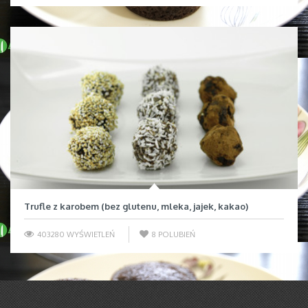
Trufle z karobem (bez glutenu, mleka, jajek, kakao)
403280 WYŚWIETLEŃ
8
POLUBIEŃ