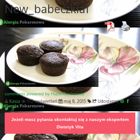
New_babeczkia1
comments powered by HyperComments
Kasia
192 wyświetleń
maj 8, 2015
Udostępnij
Jeżeli masz pytania skontaktuj się z naszym ekspertem
Dietetyk Vita