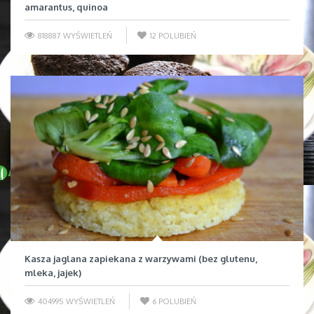
amarantus, quinoa
818887 WYŚWIETLEŃ
12
POLUBIEŃ
Kasza jaglana zapiekana z warzywami (bez glutenu,
mleka, jajek)
404995 WYŚWIETLEŃ
6
POLUBIEŃ