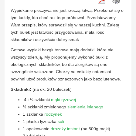
Wypiekanie pieczywa nie jest rzeczą łatwą. Przekonał się o
tym każdy, kto choć raz tego próbował. Przedstawiamy
Wam przepis, który sprawdził się w naszej kuchni. Zaletą
tych bułek jest łatwość przygotowania, mała ilość
składników i oczywiście dobry smak.
Gotowe wypieki bezglutenowe mają dodatki, które nie
wszyscy tolerują. My proponujemy wykonać bułki z
ekologicznych składników, bo dla alergików są one
szczególnie wskazane. Chorzy na celiakię natomiast
powinni użyć produktów oznaczonych jako bezglutenowe.
Składniki:
(na ok. 20 bułeczek)
4 i ¼ szklanki
mąki ryżowej
½ szklanki zmielonego
siemienia lnianego
1 szklanka
rodzynek
1 płaska łyżeczka
soli
1 opakowanie
drożdży instant
(na 500g mąki)
2 łyżki oleju