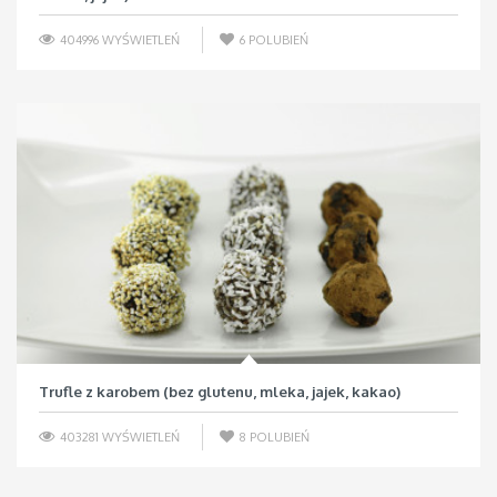
404996 WYŚWIETLEŃ
6
POLUBIEŃ
Trufle z karobem (bez glutenu, mleka, jajek, kakao)
403281 WYŚWIETLEŃ
8
POLUBIEŃ