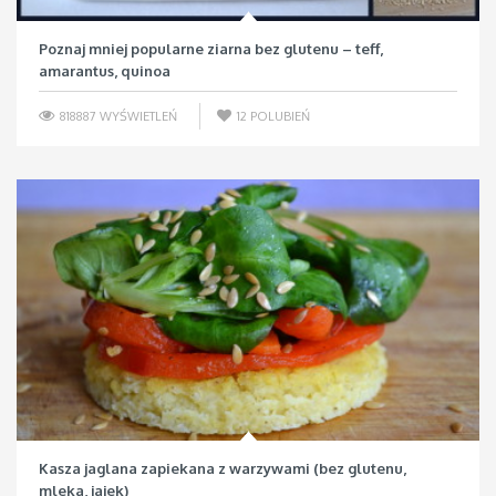
Poznaj mniej popularne ziarna bez glutenu – teff,
amarantus, quinoa
818887 WYŚWIETLEŃ
12
POLUBIEŃ
Kasza jaglana zapiekana z warzywami (bez glutenu,
mleka, jajek)