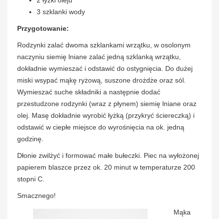
3 szklanki wody
Przygotowanie:
Rodzynki zalać dwoma szklankami wrzątku, w osolonym
naczyniu siemię lniane zalać jedną szklanką wrzątku,
dokładnie wymieszać i odstawić do ostygnięcia. Do dużej
miski wsypać mąkę ryżową, suszone drożdże oraz sól.
Wymieszać suche składniki a następnie dodać
przestudzone rodzynki (wraz z płynem) siemię lniane oraz
olej. Masę dokładnie wyrobić łyżką (przykryć ściereczką) i
odstawić w ciepłe miejsce do wyrośnięcia na ok. jedną
godzinę.
Dłonie zwilżyć i formować małe bułeczki. Piec na wyłożonej
papierem blaszce przez ok. 20 minut w temperaturze 200
stopni C.
Smacznego!
Mąka