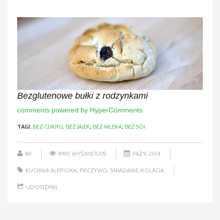
Bezglutenowe bułki z rodzynkami
comments powered by HyperComments
TAGI:
BEZ CUKRU
,
BEZ JAJEK
,
BEZ MLEKA
,
BEZ SOI
AP
8990 WYŚWIETLEŃ
PAŹ 9, 2014
KUCHNIA ALERGIKA
,
PIECZYWO
,
ŚNIADANIE/KOLACJA
UDOSTĘPNIJ