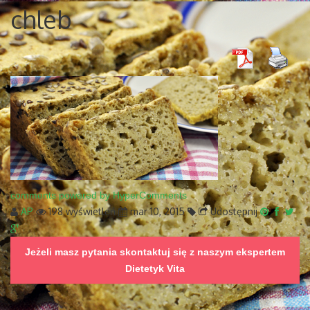
chleb
comments powered by HyperComments
AP
198 wyświetleń
mar 10, 2015
Udostępnij
Jeżeli masz pytania skontaktuj się z naszym ekspertem
Dietetyk Vita