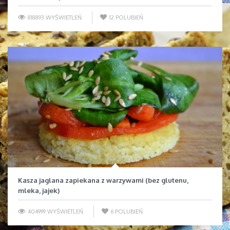
818893 WYŚWIETLEŃ
12
POLUBIEŃ
Kasza jaglana zapiekana z warzywami (bez glutenu,
mleka, jajek)
404999 WYŚWIETLEŃ
6
POLUBIEŃ