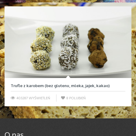
Trufle z karobem (bez glutenu, mleka, jajek, kakao)
403287 WYŚWIETLEŃ
8
POLUBIEŃ
O nas