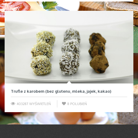
Trufle z karobem (bez glutenu, mleka, jajek, kakao)
403287 WYŚWIETLEŃ
8
POLUBIEŃ