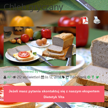
Chleb gryczany
comments powered by HyperComments
AP
212 wyświetleń
lis 12, 2014
Udostępnij
Jeżeli masz pytania skontaktuj się z naszym ekspertem
Dietetyk Vita