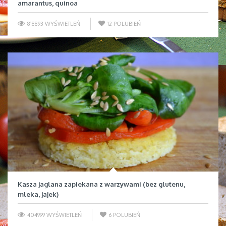
amarantus, quinoa
818893 WYŚWIETLEŃ
12
POLUBIEŃ
Kasza jaglana zapiekana z warzywami (bez glutenu,
mleka, jajek)
404999 WYŚWIETLEŃ
6
POLUBIEŃ