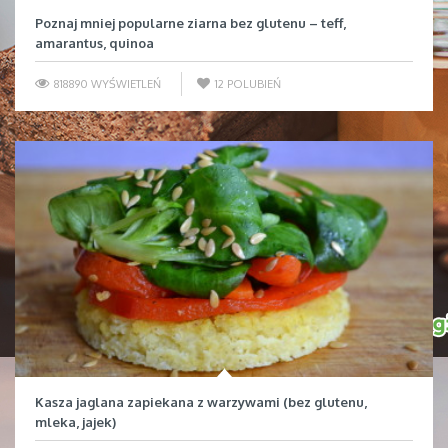
Poznaj mniej popularne ziarna bez glutenu – teff,
amarantus, quinoa
818890 WYŚWIETLEŃ
12
POLUBIEŃ
Kasza jaglana zapiekana z warzywami (bez glutenu,
mleka, jajek)