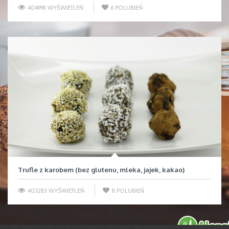
404998 WYŚWIETLEŃ
6
POLUBIEŃ
Trufle z karobem (bez glutenu, mleka, jajek, kakao)
403283 WYŚWIETLEŃ
8
POLUBIEŃ