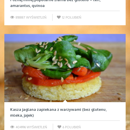
amarantus, quinoa
818887 WYŚWIETLEŃ
12
POLUBIEŃ
Kasza jaglana zapiekana z warzywami (bez glutenu,
mleka, jajek)
404996 WYŚWIETLEŃ
6
POLUBIEŃ