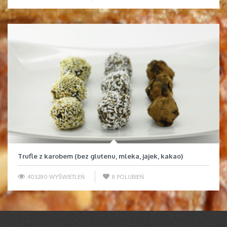
Trufle z karobem (bez glutenu, mleka, jajek, kakao)
403280 WYŚWIETLEŃ
8
POLUBIEŃ