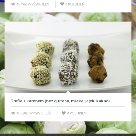
404996 WYŚWIETLEŃ
6
POLUBIEŃ
Trufle z karobem (bez glutenu, mleka, jajek, kakao)
403280 WYŚWIETLEŃ
8
POLUBIEŃ