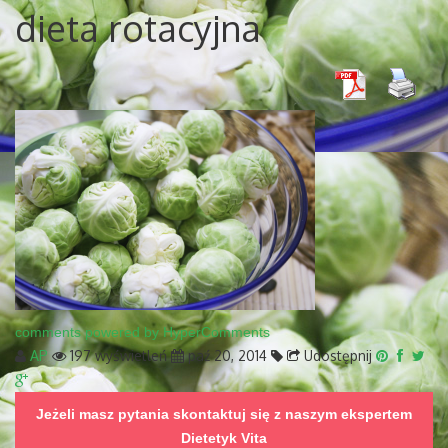
dieta rotacyjna
comments powered by HyperComments
AP
197 wyświetleń
paź 20, 2014
Udostępnij
Jeżeli masz pytania skontaktuj się z naszym ekspertem
Dietetyk Vita