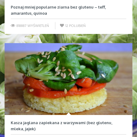
Poznaj mniej popularne ziarna bez glutenu – teff,
amarantus, quinoa
818887 WYŚWIETLEŃ
12
POLUBIEŃ
Kasza jaglana zapiekana z warzywami (bez glutenu,
mleka, jajek)