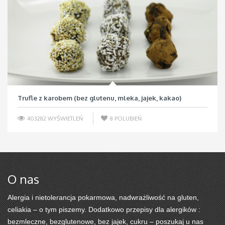
Trufle z karobem (bez glutenu, mleka, jajek, kakao)
403282 WYŚWIETLEŃ
8
POLUBIEŃ
O nas
Alergia i nietolerancja pokarmowa, nadwrażliwość na gluten,
celiakia – o tym piszemy. Dodatkowo przepisy dla alergików :
bezmleczne, bezglutenowe, bez jajek, cukru – poszukaj u nas