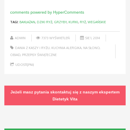
comments powered by HyperComments
TAGI:
BAKŁAŻAN
,
DZIKI RYŻ
,
GRZYBY
,
KURKI
,
RYŻ
,
WEGAŃSKIE
ADMIN
7373 WYŚWIETLEŃ
SIE 1, 2014
DANIA Z KASZY I RYŻU
,
KUCHNIA ALERGIKA
,
NA SŁONO
,
OBIAD
,
PRZEPISY ŚWIĄTECZNE
UDOSTĘPNIJ
Jeżeli masz pytania skontaktuj się z naszym ekspertem
Dietetyk Vita