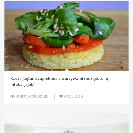
Kasza jaglana zapiekana z warzywami (bez glutenu,
mleka, jajek)
404997 WYŚWIETLEŃ
6
POLUBIEŃ