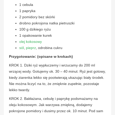
1 cebula
1 papryka
2 pomidory bez skórki
drobno pokrojona natka pietruszki
100 g dzikiego ryżu
1 opakowanie kurek
olej kokosowy
sól
,
pieprz
, odrobina cukru
Przygotowanie: (opisane w krokach)
KROK 1. Dziki ryż wypłuczemy i wrzucamy do 200 ml
wrzącej wody. Gotujemy ok. 30 – 40 minut. Ryż jest gotowy,
kiedy ziarenka lekko się pootwierają ukazując biały środek.
Nie można liczyć na to, że zmięknie zupełnie, pozostaje
lekko twardy.
KROK 2. Bakłażana, cebulę i paprykę podsmażamy na
oleju kokosowym. Jak warzywa zmiękną, dodajemy
pokrojone pomidory i dusimy przez ok. 10 minut. Pod sam