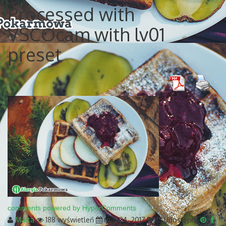
Processed with
VSCOcam with lv01
preset
comments powered by HyperComments
Marta
188 wyświetleń
mar 24, 2017
Udostępnij