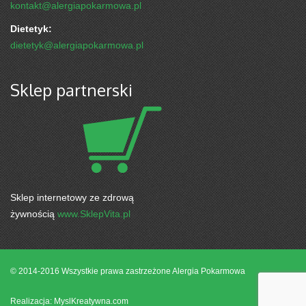
kontakt@alergiapokarmowa.pl
Dietetyk:
dietetyk@alergiapokarmowa.pl
Sklep partnerski
Sklep internetowy ze zdrową
żywnością
www.SklepVita.pl
© 2014-2016 Wszystkie prawa zastrzeżone
Alergia Pokarmowa
Realizacja: MyslKreatywna.com