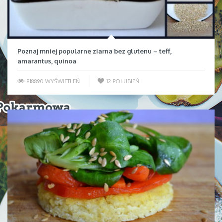
Poznaj mniej popularne ziarna bez glutenu – teff,
amarantus, quinoa
818890 WYŚWIETLEŃ
12
POLUBIEŃ