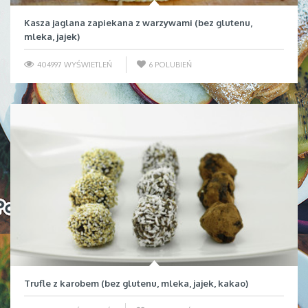
Kasza jaglana zapiekana z warzywami (bez glutenu,
mleka, jajek)
404997 WYŚWIETLEŃ
6
POLUBIEŃ
Trufle z karobem (bez glutenu, mleka, jajek, kakao)