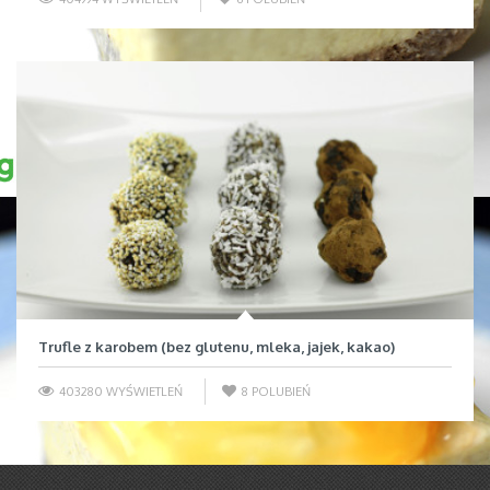
Trufle z karobem (bez glutenu, mleka, jajek, kakao)
403280 WYŚWIETLEŃ
8
POLUBIEŃ