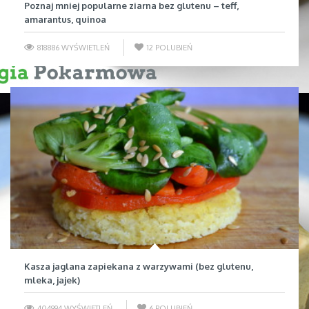
Poznaj mniej popularne ziarna bez glutenu – teff,
amarantus, quinoa
818886 WYŚWIETLEŃ
12
POLUBIEŃ
Kasza jaglana zapiekana z warzywami (bez glutenu,
mleka, jajek)
404994 WYŚWIETLEŃ
6
POLUBIEŃ