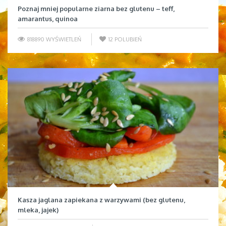
Poznaj mniej popularne ziarna bez glutenu – teff,
amarantus, quinoa
818890 WYŚWIETLEŃ
12
POLUBIEŃ
Kasza jaglana zapiekana z warzywami (bez glutenu,
mleka, jajek)