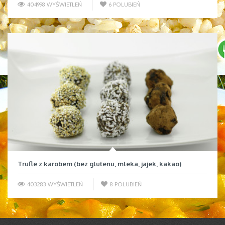
404998 WYŚWIETLEŃ
6
POLUBIEŃ
Trufle z karobem (bez glutenu, mleka, jajek, kakao)
403283 WYŚWIETLEŃ
8
POLUBIEŃ