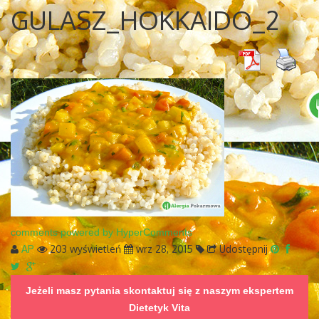
GULASZ_HOKKAIDO_2
comments powered by HyperComments
AP
203 wyświetleń
wrz 28, 2015
Udostępnij
Jeżeli masz pytania skontaktuj się z naszym ekspertem
Dietetyk Vita