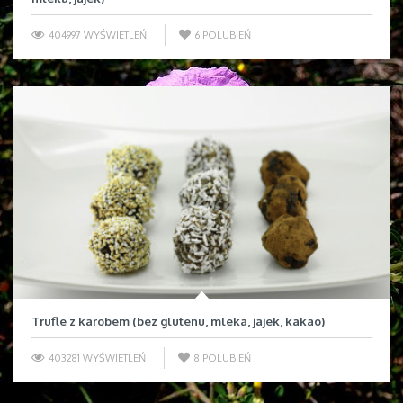
404997 WYŚWIETLEŃ
6
POLUBIEŃ
Trufle z karobem (bez glutenu, mleka, jajek, kakao)
403281 WYŚWIETLEŃ
8
POLUBIEŃ