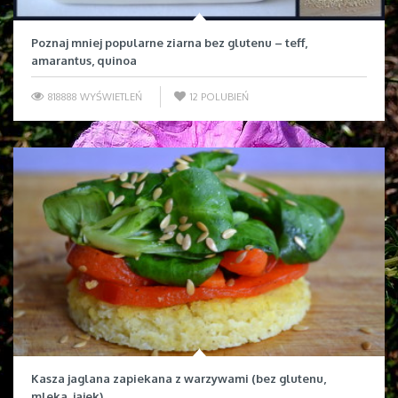
Poznaj mniej popularne ziarna bez glutenu – teff,
amarantus, quinoa
818888 WYŚWIETLEŃ
12
POLUBIEŃ
Kasza jaglana zapiekana z warzywami (bez glutenu,
mleka, jajek)