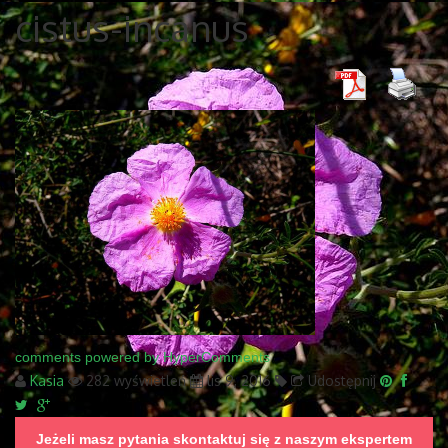
cistus-incanus
comments powered by HyperComments
Kasia
282 wyświetleń
lis 9, 2016
Udostępnij
Jeżeli masz pytania skontaktuj się z naszym ekspertem