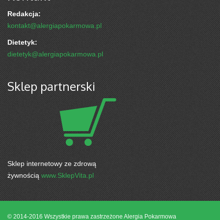
Redakcja:
kontakt@alergiapokarmowa.pl
Dietetyk:
dietetyk@alergiapokarmowa.pl
Sklep partnerski
Sklep internetowy ze zdrową
żywnością
www.SklepVita.pl
© 2014-2016 Wszystkie prawa zastrzeżone
Alergia Pokarmowa