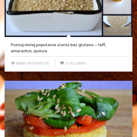
Poznaj mniej popularne ziarna bez glutenu – teff,
amarantus, quinoa
818887 WYŚWIETLEŃ
12
POLUBIEŃ