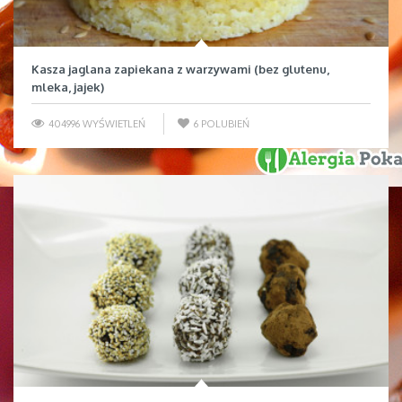
Kasza jaglana zapiekana z warzywami (bez glutenu,
mleka, jajek)
404996 WYŚWIETLEŃ
6
POLUBIEŃ