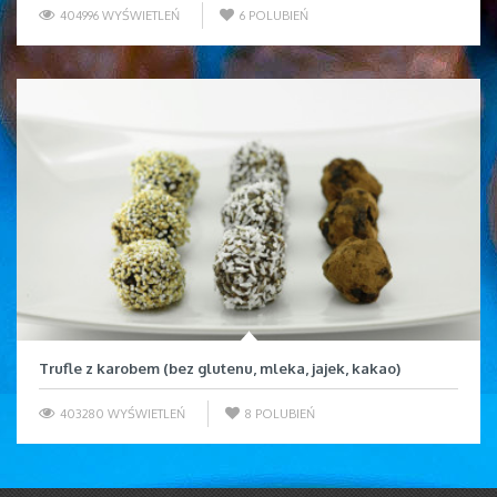
404996 WYŚWIETLEŃ
6
POLUBIEŃ
Trufle z karobem (bez glutenu, mleka, jajek, kakao)
403280 WYŚWIETLEŃ
8
POLUBIEŃ