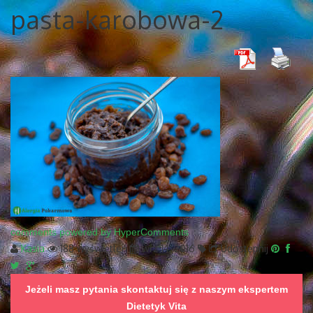
pasta-karobowa-2
comments powered by HyperComments
Kasia
188 wyświetleń
wrz 14, 2016
Udostępnij
Jeżeli masz pytania skontaktuj się z naszym ekspertem
Dietetyk Vita