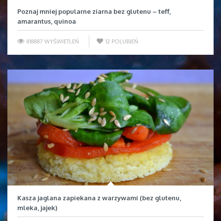
Poznaj mniej popularne ziarna bez glutenu – teff,
amarantus, quinoa
818887 WYŚWIETLEŃ
12
POLUBIEŃ
Kasza jaglana zapiekana z warzywami (bez glutenu,
mleka, jajek)