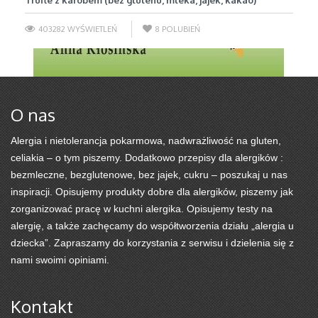
Trufle z karobem (bez glutenu, mleka, jajek, kakao)
403282 WYŚWIETLEŃ
8
POLUBIEŃ
O nas
Alergia i nietolerancja pokarmowa, nadwrażliwość na gluten,
celiakia – o tym piszemy. Dodatkowo przepisy dla alergików :
bezmleczne, bezglutenowe, bez jajek, cukru – poszukaj u nas
inspiracji. Opisujemy produkty dobre dla alergików, piszemy jak
zorganizować pracę w kuchni alergika. Opisujemy testy na
alergię, a także zachęcamy do współtworzenia działu „alergia u
dziecka”. Zapraszamy do korzystania z serwisu i dzielenia się z
nami swoimi opiniami.
Kontakt