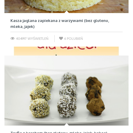
Kasza jaglana zapiekana z warzywami (bez glutenu,
mleka, jajek)
404997 WYŚWIETLEŃ
6
POLUBIEŃ