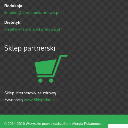
Redakcja:
kontakt@alergiapokarmowa.pl
Dietetyk:
dietetyk@alergiapokarmowa.pl
Sklep partnerski
Sklep internetowy ze zdrową
żywnością
www.SklepVita.pl
© 2014-2016 Wszystkie prawa zastrzeżone
Alergia Pokarmowa