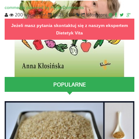
comments powered by HyperComments
200 wyświetleń
lip 23, 2014
Udostępnij
Jeżeli masz pytania skontaktuj się z naszym ekspertem
Dietetyk Vita
POPULARNE