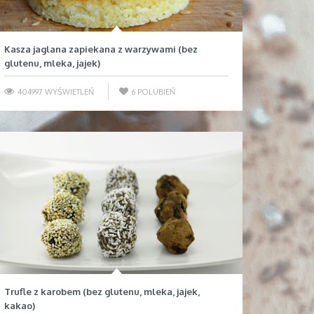
Kasza jaglana zapiekana z warzywami (bez
glutenu, mleka, jajek)
404997 WYŚWIETLEŃ
6
POLUBIEŃ
Trufle z karobem (bez glutenu, mleka, jajek,
kakao)