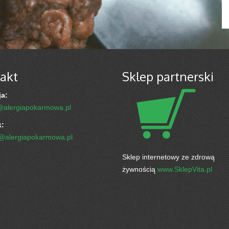
akt
Sklep partnerski
a:
@alergiapokarmowa.pl
k:
k@alergiapokarmowa.pl
Sklep internetowy ze zdrową
żywnością
www.SklepVita.pl