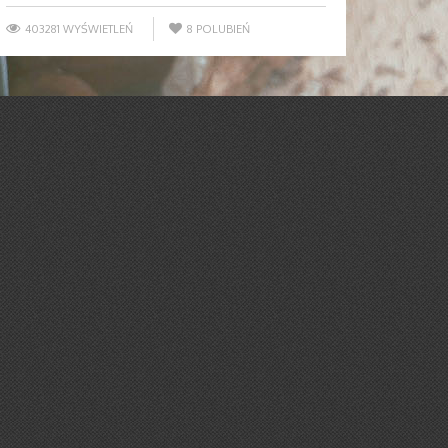
403281 WYŚWIETLEŃ
8
POLUBIEŃ