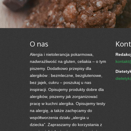
O nas
Kont
Alergia i nietolerancja pokarmowa,
Redakcj
nadwrażliwość na gluten, celiakia – o tym
kontakt
piszemy. Dodatkowo przepisy dla
Dietety
alergików : bezmleczne, bezglutenowe,
dietety
bez jajek, cukru – poszukaj u nas
inspiracji. Opisujemy produkty dobre dla
alergików, piszemy jak zorganizować
pracę w kuchni alergika. Opisujemy testy
na alergię, a także zachęcamy do
współtworzenia działu „alergia u
dziecka”. Zapraszamy do korzystania z