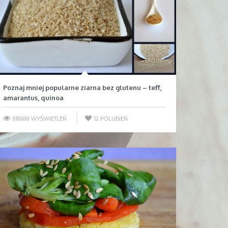
Poznaj mniej popularne ziarna bez glutenu – teff,
amarantus, quinoa
818888 WYŚWIETLEŃ
12
POLUBIEŃ