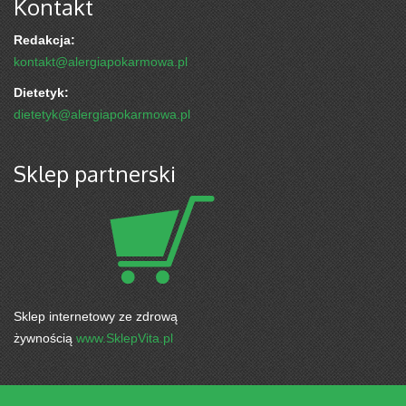
Kontakt
Redakcja:
kontakt@alergiapokarmowa.pl
Dietetyk:
dietetyk@alergiapokarmowa.pl
Sklep partnerski
Sklep internetowy ze zdrową
żywnością
www.SklepVita.pl