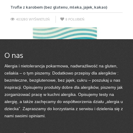
Trufle z karobem (bez glutenu, mleka, jajek, kakao)
403280 WYŚWIETLEŃ
8
POLUBIEŃ
O nas
Alergia i nietolerancja pokarmowa, nadwrażliwość na gluten,
celiakia – o tym piszemy. Dodatkowo przepisy dla alergików :
bezmleczne, bezglutenowe, bez jajek, cukru – poszukaj u nas
inspiracji. Opisujemy produkty dobre dla alergików, piszemy jak
zorganizować pracę w kuchni alergika. Opisujemy testy na
alergię, a także zachęcamy do współtworzenia działu „alergia u
dziecka”. Zapraszamy do korzystania z serwisu i dzielenia się z
nami swoimi opiniami.