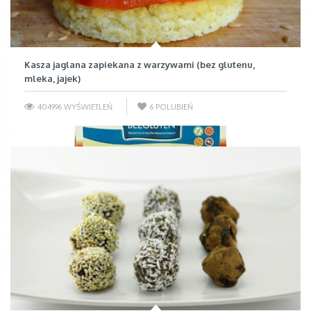
Kasza jaglana zapiekana z warzywami (bez glutenu,
mleka, jajek)
404996 WYŚWIETLEŃ
6
POLUBIEŃ