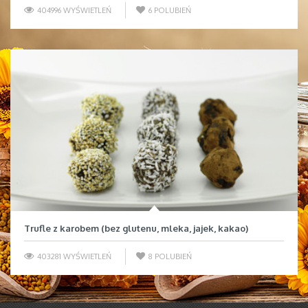
404996 WYŚWIETLEŃ
6
POLUBIEŃ
Trufle z karobem (bez glutenu, mleka, jajek, kakao)
403281 WYŚWIETLEŃ
8
POLUBIEŃ