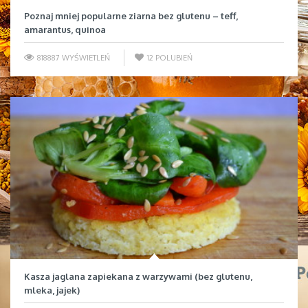
Poznaj mniej popularne ziarna bez glutenu – teff,
amarantus, quinoa
818887 WYŚWIETLEŃ
12
POLUBIEŃ
Kasza jaglana zapiekana z warzywami (bez glutenu,
mleka, jajek)