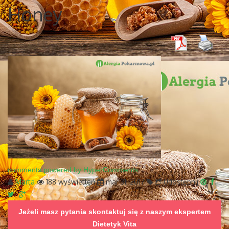
Honey
comments powered by HyperComments
Marta
188 wyświetleń
mar 31, 2017
Udostępnij
Jeżeli masz pytania skontaktuj się z naszym ekspertem
Dietetyk Vita