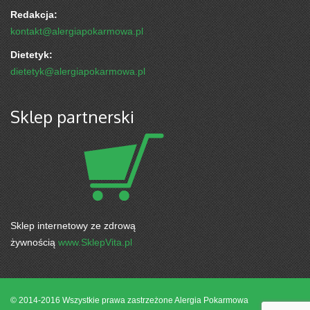
Redakcja:
kontakt@alergiapokarmowa.pl
Dietetyk:
dietetyk@alergiapokarmowa.pl
Sklep partnerski
Sklep internetowy ze zdrową
żywnością
www.SklepVita.pl
© 2014-2016 Wszystkie prawa zastrzeżone
Alergia Pokarmowa