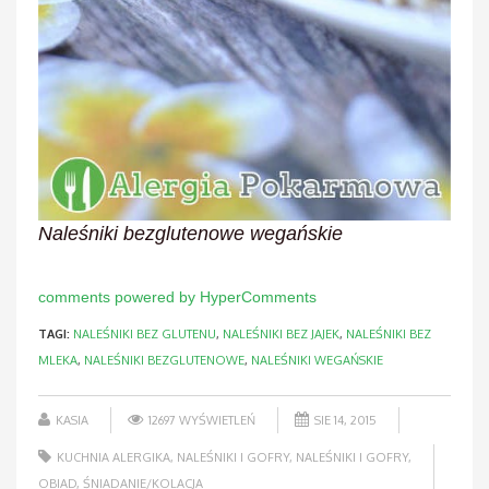
Naleśniki bezglutenowe wegańskie
comments powered by HyperComments
TAGI:
NALEŚNIKI BEZ GLUTENU
,
NALEŚNIKI BEZ JAJEK
,
NALEŚNIKI BEZ
MLEKA
,
NALEŚNIKI BEZGLUTENOWE
,
NALEŚNIKI WEGAŃSKIE
KASIA
12697 WYŚWIETLEŃ
SIE 14, 2015
KUCHNIA ALERGIKA
,
NALEŚNIKI I GOFRY
,
NALEŚNIKI I GOFRY
,
OBIAD
,
ŚNIADANIE/KOLACJA