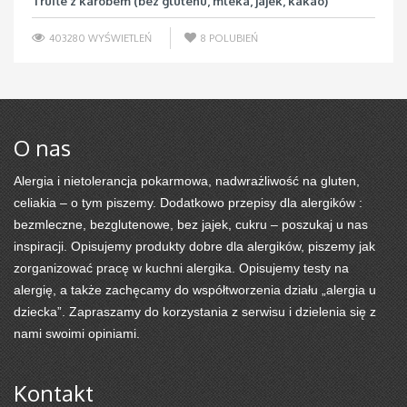
Trufle z karobem (bez glutenu, mleka, jajek, kakao)
403280 WYŚWIETLEŃ
8
POLUBIEŃ
O nas
Alergia i nietolerancja pokarmowa, nadwrażliwość na gluten,
celiakia – o tym piszemy. Dodatkowo przepisy dla alergików :
bezmleczne, bezglutenowe, bez jajek, cukru – poszukaj u nas
inspiracji. Opisujemy produkty dobre dla alergików, piszemy jak
zorganizować pracę w kuchni alergika. Opisujemy testy na
alergię, a także zachęcamy do współtworzenia działu „alergia u
dziecka”. Zapraszamy do korzystania z serwisu i dzielenia się z
nami swoimi opiniami.
Kontakt