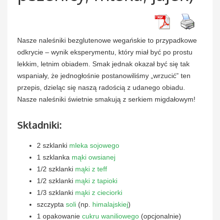
Nasze naleśniki bezglutenowe wegańskie to przypadkowe
odkrycie – wynik eksperymentu, który miał być po prostu
lekkim, letnim obiadem. Smak jednak okazał być się tak
wspaniały, że jednogłośnie postanowiliśmy „wrzucić” ten
przepis, dzieląc się naszą radością z udanego obiadu.
Nasze naleśniki świetnie smakują z serkiem migdałowym!
Składniki:
2 szklanki
mleka sojowego
1 szklanka
mąki owsianej
1/2 szklanki
mąki z teff
1/2 szklanki
mąki z tapioki
1/3 szklanki
mąki z cieciorki
szczypta
soli
(np.
himalajskiej
)
1 opakowanie
cukru waniliowego
(opcjonalnie)