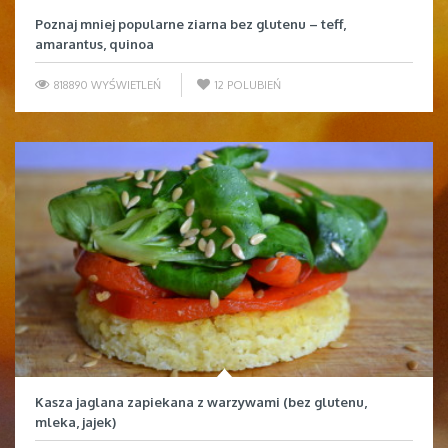
Poznaj mniej popularne ziarna bez glutenu – teff,
amarantus, quinoa
818890 WYŚWIETLEŃ
12
POLUBIEŃ
Kasza jaglana zapiekana z warzywami (bez glutenu,
mleka, jajek)