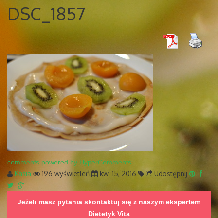
DSC_1857
comments powered by HyperComments
Kasia
196 wyświetleń
kwi 15, 2016
Udostępnij
Jeżeli masz pytania skontaktuj się z naszym ekspertem
Dietetyk Vita