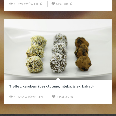
404997 WYŚWIETLEŃ
6
POLUBIEŃ
Trufle z karobem (bez glutenu, mleka, jajek, kakao)
403282 WYŚWIETLEŃ
8
POLUBIEŃ