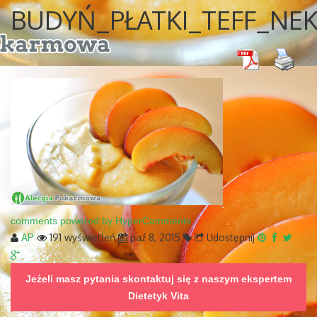
BUDYŃ_PŁATKI_TEFF_NE
comments powered by HyperComments
AP
191 wyświetleń
paź 8, 2015
Udostępnij
Jeżeli masz pytania skontaktuj się z naszym ekspertem
Dietetyk Vita