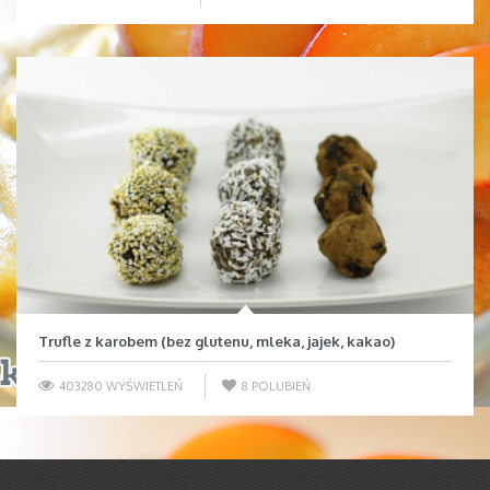
Trufle z karobem (bez glutenu, mleka, jajek, kakao)
403280 WYŚWIETLEŃ
8
POLUBIEŃ