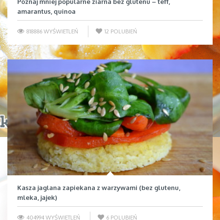
Poznaj mniej popularne ziarna bez glutenu – teff,
amarantus, quinoa
818886 WYŚWIETLEŃ
12
POLUBIEŃ
Kasza jaglana zapiekana z warzywami (bez glutenu,
mleka, jajek)
404994 WYŚWIETLEŃ
6
POLUBIEŃ