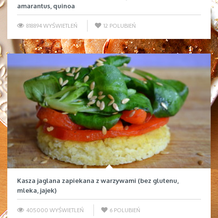
amarantus, quinoa
818894 WYŚWIETLEŃ
12
POLUBIEŃ
Kasza jaglana zapiekana z warzywami (bez glutenu,
mleka, jajek)
405000 WYŚWIETLEŃ
6
POLUBIEŃ