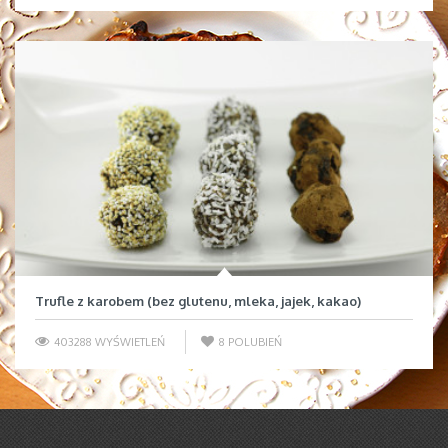
Trufle z karobem (bez glutenu, mleka, jajek, kakao)
403288 WYŚWIETLEŃ
8
POLUBIEŃ