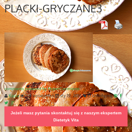
PLACKI-GRYCZANE3
comments powered by HyperComments
Kasia
194 wyświetleń
sty 19, 2016
Udostępnij
Jeżeli masz pytania skontaktuj się z naszym ekspertem
Dietetyk Vita