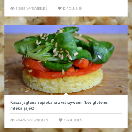
818888 WYŚWIETLEŃ
12
POLUBIEŃ
Kasza jaglana zapiekana z warzywami (bez glutenu,
mleka, jajek)
404997 WYŚWIETLEŃ
6
POLUBIEŃ