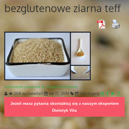
bezglutenowe ziarna teff
comments powered by HyperComments
204 wyświetleń
sie 17, 2014
Udostępnij
Jeżeli masz pytania skontaktuj się z naszym ekspertem
Dietetyk Vita