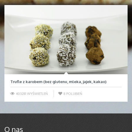
Trufle z karobem (bez glutenu, mleka, jajek, kakao)
403281 WYŚWIETLEŃ
8
POLUBIEŃ
O nas