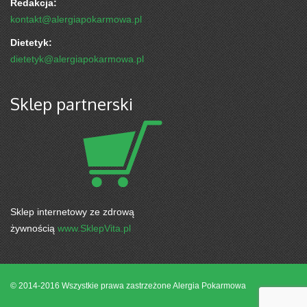
Redakcja:
kontakt@alergiapokarmowa.pl
Dietetyk:
dietetyk@alergiapokarmowa.pl
Sklep partnerski
Sklep internetowy ze zdrową
żywnością
www.SklepVita.pl
© 2014-2016 Wszystkie prawa zastrzeżone
Alergia Pokarmowa