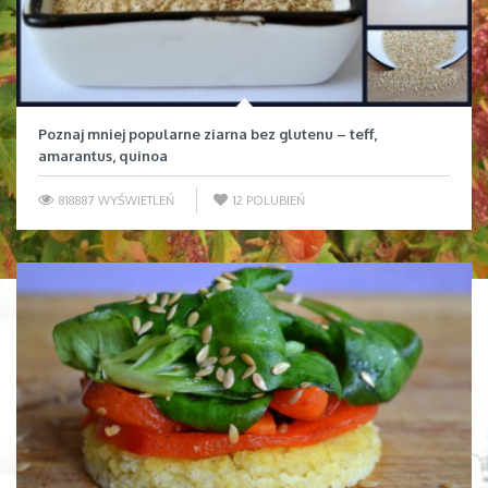
Poznaj mniej popularne ziarna bez glutenu – teff,
amarantus, quinoa
818887 WYŚWIETLEŃ
12
POLUBIEŃ