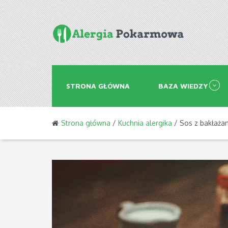
STRONA GŁÓWNA
BAZA WIEDZY
Strona główna
/
Kuchnia alergika
/ Sos z bakłażan