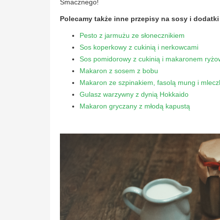
Smacznego!
Polecamy także inne przepisy na sosy i dodatk
Pesto z jarmużu ze słonecznikiem
Sos koperkowy z cukinią i nerkowcami
Sos pomidorowy z cukinią i makaronem ryż
Makaron z sosem z bobu
Makaron ze szpinakiem, fasolą mung i mle
Gulasz warzywny z dynią Hokkaido
Makaron gryczany z młodą kapustą