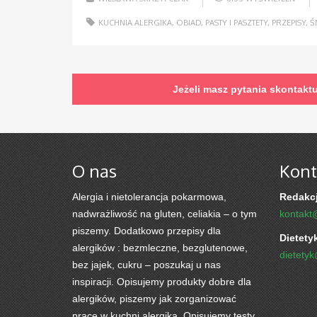
KUCHNIA ALERGIKA
,
OBIAD
,
PASTY I PASZTETY
,
PRZEPISY
,
Ś
Jeżeli masz pytania skontakt
O nas
Kont
Alergia i nietolerancja pokarmowa,
Redakcj
nadwrażliwość na gluten, celiakia – o tym
kontakt
piszemy. Dodatkowo przepisy dla
Dietety
alergików : bezmleczne, bezglutenowe,
dietety
bez jajek, cukru – poszukaj u nas
inspiracji. Opisujemy produkty dobre dla
alergików, piszemy jak zorganizować
pracę w kuchni alergika. Opisujemy testy