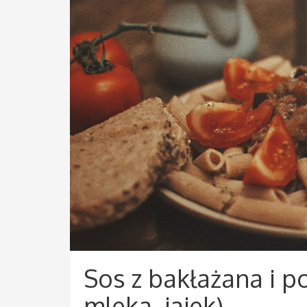
Sos z bakłażana i p
mleka, jajek)