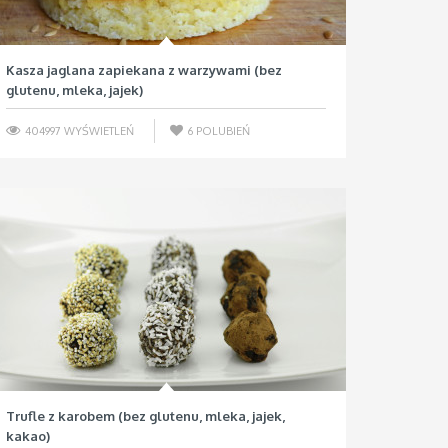
Kasza jaglana zapiekana z warzywami (bez
glutenu, mleka, jajek)
404997 WYŚWIETLEŃ
6
POLUBIEŃ
Trufle z karobem (bez glutenu, mleka, jajek,
kakao)