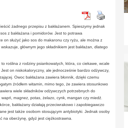
umieścić żadnego przepisu z bakłażanem. Spieszymy jednak
 sos z bakłażana i pomidorów. Jest to potrawa
że on służyć jako sos do makaronu czy ryżu, ale można z
 wskazuje, głównym jego składnikiem jest bakłażan, dlatego
to roślina z rodziny psiankowatych, która, co ciekawe, wcale
 Jest on niskokaloryczny, ale jednocześnie bardzo odżywczy,
zającej. Owoc bakłażana zawiera błonnik, dzięki czemu
t bogatym źródłem witamin, mimo tego, że zawiera stosunkowo
o zawiera wiele składników odżywczych potrzebnych do
k wapń, magnez, potas, żelazo, cynk, mangan czy miedź.
skórce, bakłażany działają przeciwrakowo i zapobiegawczo
ane jest także osobom stosującym antybiotyki. Jednak osoby
na oberżynę, gdyż jest ciężkostrawna.