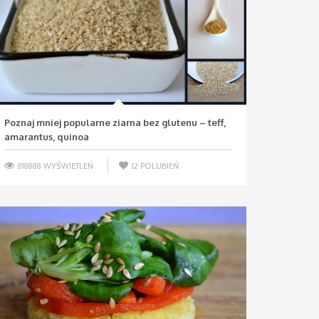
Poznaj mniej popularne ziarna bez glutenu – teff,
amarantus, quinoa
818888 WYŚWIETLEŃ
12
POLUBIEŃ