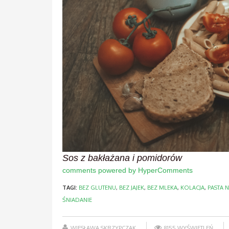
Sos z bakłażana i pomidorów
comments powered by HyperComments
TAGI:
BEZ GLUTENU
,
BEZ JAJEK
,
BEZ MLEKA
,
KOLACJA
,
PASTA 
ŚNIADANIE
WIESŁAWA SKRZYPCZAK
8155 WYŚWIETLEŃ