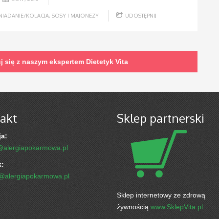
NIADANIE/KOLACJA
,
SOSY I MAJONEZY
UDOSTĘPNIJ
uj się z naszym ekspertem
Dietetyk Vita
akt
Sklep partnerski
a:
@alergiapokarmowa.pl
k:
k@alergiapokarmowa.pl
Sklep internetowy ze zdrową
żywnością
www.SklepVita.pl