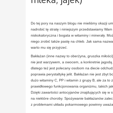
Do tej pory na naszym blogu nie mieliśmy okazji 
nadrobić tę stratę i niniejszym przedstawiamy Wam
niskokaloryczna i bogata w witaminy i minerały. Mo
niego zrobić także pastę na chleb. Jak sama nazwa
warto mu się przyjrzeć.
Bakłażan (inne nazwy to oberżyna, gruszka miłości) 
nie jest warzywem, a owocem, a konkretnie jagodą.
dlatego też jest polecany osobom na diecie odchud
poprawia perystaltykę jelit. Bakłażan nie jest zby
dużo witaminy C, PP i witamin z grupy B, ale za t
prawidłowego funkcjonowania organizmu, takich ja
Dzięki zawartości antocyjanów znajdujących się w 
na niektóre choroby. Spożywanie bakłażanów zalec
z problemami układu pokarmowego powinny uważać 