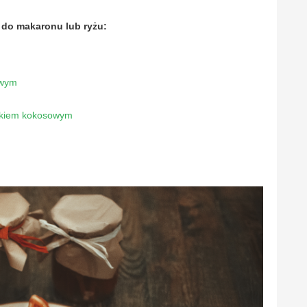
i do makaronu lub ryżu:
owym
czkiem kokosowym