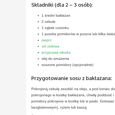
Składniki (dla 2 – 3 osób):
1 średni bakłażan
2 cebule
1 ząbek czosnku
1 puszka pomidorów w puszce lub kilka świ
pieprz
sól ziołowa
przyprawa włoska
olej do smażenia
suszone pomidory (opcjonalnie)
Przygotowanie sosu z bakłażana:
Pokrojoną cebulę zeszklić na oleju, a pod koniec
pokrojonego w kostkę bakłażana, chwilę poddusić 
pomidory pokrojone w kostkę lub w paski. Gotować
bezglutenowym), ryżem lub kaszą.