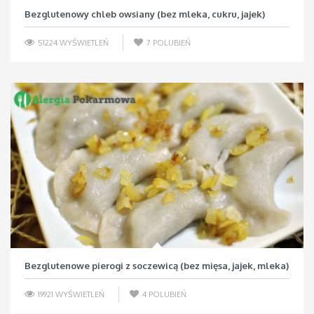
Bezglutenowy chleb owsiany (bez mleka, cukru, jajek)
51224 WYŚWIETLEŃ
7
POLUBIEŃ
Bezglutenowe pierogi z soczewicą (bez mięsa, jajek, mleka)
19921 WYŚWIETLEŃ
4
POLUBIEŃ