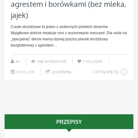
agrestem i borówkami (bez mleka,
jajek)
Ciasto drożdżowe to jeden z ulubionych polskich deserów.
Wyjątkowo dobrze smakuje ono z sezonowymi owocami. Dla osób na
„specjalnej” diecie mamy dzisiaj pyszny placek drożdżowy
bezglutenowy z agrestem ...
AP
7498 WYŚWIETLEŃ
2
POLUBIEŃ
CZYTAJ WIĘCEJ
LIP 23, 2015
UDOSTĘPNIJ
PRZEPISY