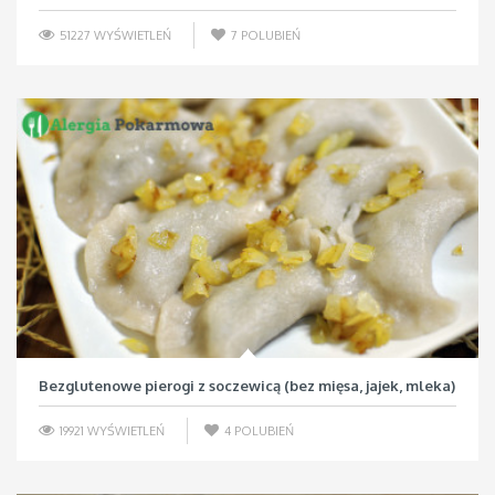
51227 WYŚWIETLEŃ
7
POLUBIEŃ
Bezglutenowe pierogi z soczewicą (bez mięsa, jajek, mleka)
19921 WYŚWIETLEŃ
4
POLUBIEŃ