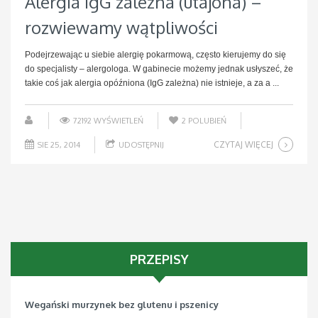
Alergia IgG zależna (utajona) –
rozwiewamy wątpliwości
Podejrzewając u siebie alergię pokarmową, często kierujemy do się
do specjalisty – alergologa. W gabinecie możemy jednak usłyszeć, że
takie coś jak alergia opóźniona (IgG zależna) nie istnieje, a za a ...
72192 WYŚWIETLEŃ
2
POLUBIEŃ
CZYTAJ WIĘCEJ
SIE 25, 2014
UDOSTĘPNIJ
PRZEPISY
Wegański murzynek bez glutenu i pszenicy