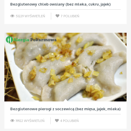
Bezglutenowy chleb owsiany (bez mleka, cukru, jajek)
51229 WYŚWIETLEŃ
7
POLUBIEŃ
Bezglutenowe pierogi z soczewicą (bez mięsa, jajek, mleka)
19922 WYŚWIETLEŃ
4
POLUBIEŃ