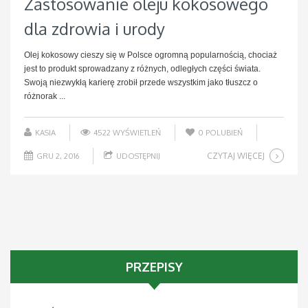
Zastosowanie oleju kokosowego
dla zdrowia i urody
Olej kokosowy cieszy się w Polsce ogromną popularnością, chociaż
jest to produkt sprowadzany z różnych, odległych części świata.
Swoją niezwykłą karierę zrobił przede wszystkim jako tłuszcz o
różnorak ...
KASIA
4522 WYŚWIETLEŃ
0
POLUBIEŃ
CZYTAJ WIĘCEJ
GRU 2, 2016
UDOSTĘPNIJ
PRZEPISY