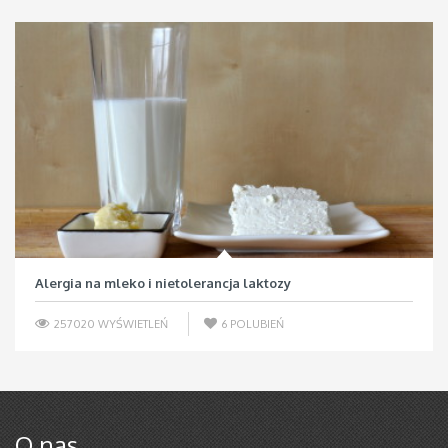
Alergia na mleko i nietolerancja laktozy
257020 WYŚWIETLEŃ
6
POLUBIEŃ
O nas