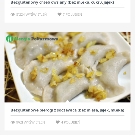
Bezglutenowy chleb owsiany (bez mleka, cukru, jajek)
51224 WYŚWIETLEŃ
7
POLUBIEŃ
Bezglutenowe pierogi z soczewicą (bez mięsa, jajek, mleka)
19921 WYŚWIETLEŃ
4
POLUBIEŃ