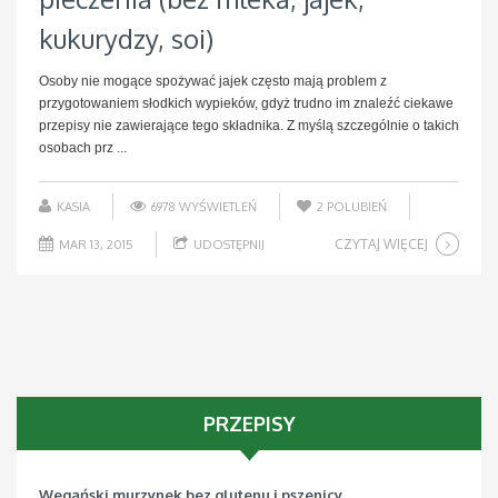
kukurydzy, soi)
Osoby nie mogące spożywać jajek często mają problem z
przygotowaniem słodkich wypieków, gdyż trudno im znaleźć ciekawe
przepisy nie zawierające tego składnika. Z myślą szczególnie o takich
osobach prz ...
KASIA
6978 WYŚWIETLEŃ
2
POLUBIEŃ
CZYTAJ WIĘCEJ
MAR 13, 2015
UDOSTĘPNIJ
PRZEPISY
Wegański murzynek bez glutenu i pszenicy