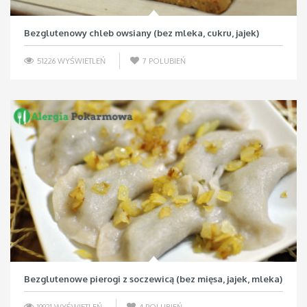
Bezglutenowy chleb owsiany (bez mleka, cukru, jajek)
51226 WYŚWIETLEŃ
7
POLUBIEŃ
Bezglutenowe pierogi z soczewicą (bez mięsa, jajek, mleka)
19921 WYŚWIETLEŃ
4
POLUBIEŃ