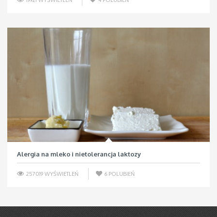
Alergia na mleko i nietolerancja laktozy
257019 WYŚWIETLEŃ
6
POLUBIEŃ