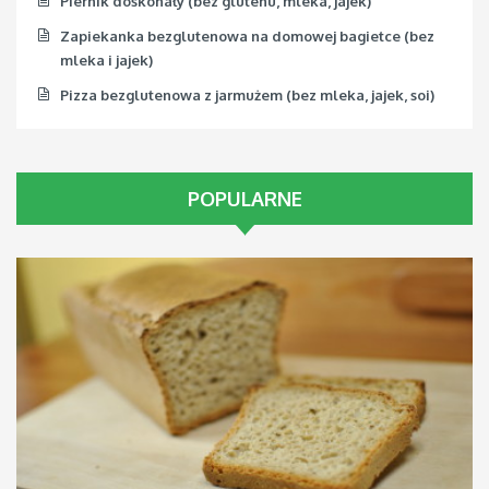
Piernik doskonały (bez glutenu, mleka, jajek)
Zapiekanka bezglutenowa na domowej bagietce (bez
mleka i jajek)
Pizza bezglutenowa z jarmużem (bez mleka, jajek, soi)
POPULARNE