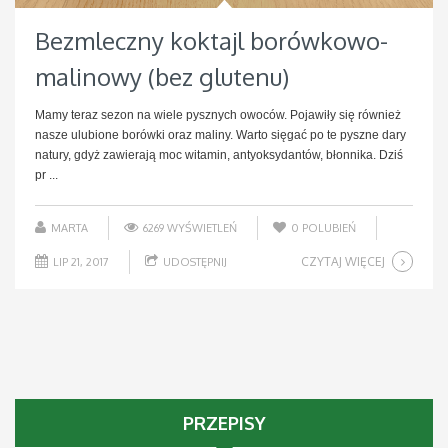
Bezmleczny koktajl borówkowo-
malinowy (bez glutenu)
Mamy teraz sezon na wiele pysznych owoców. Pojawiły się również
nasze ulubione borówki oraz maliny. Warto sięgać po te pyszne dary
natury, gdyż zawierają moc witamin, antyoksydantów, błonnika. Dziś
pr ...
MARTA
6269 WYŚWIETLEŃ
0
POLUBIEŃ
CZYTAJ WIĘCEJ
LIP 21, 2017
UDOSTĘPNIJ
PRZEPISY