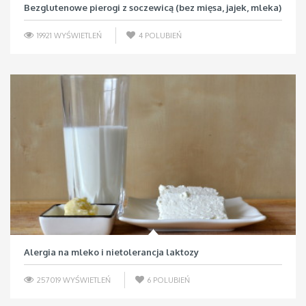
Bezglutenowe pierogi z soczewicą (bez mięsa, jajek, mleka)
19921 WYŚWIETLEŃ
4
POLUBIEŃ
Alergia na mleko i nietolerancja laktozy
257019 WYŚWIETLEŃ
6
POLUBIEŃ