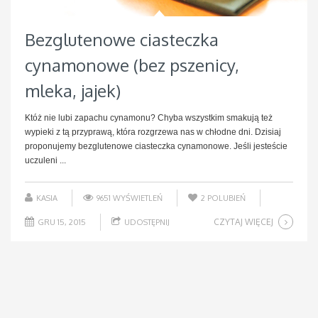
Bezglutenowe ciasteczka
cynamonowe (bez pszenicy,
mleka, jajek)
Któż nie lubi zapachu cynamonu? Chyba wszystkim smakują też
wypieki z tą przyprawą, która rozgrzewa nas w chłodne dni. Dzisiaj
proponujemy bezglutenowe ciasteczka cynamonowe. Jeśli jesteście
uczuleni ...
KASIA
9651 WYŚWIETLEŃ
2
POLUBIEŃ
CZYTAJ WIĘCEJ
GRU 15, 2015
UDOSTĘPNIJ