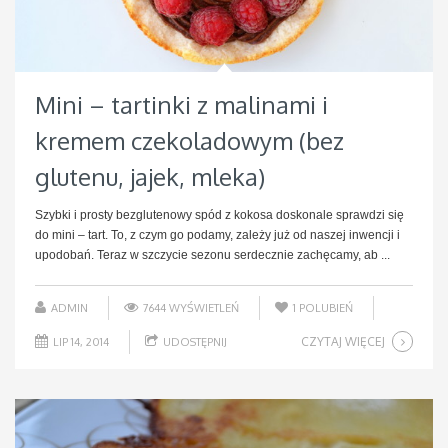
Mini – tartinki z malinami i
kremem czekoladowym (bez
glutenu, jajek, mleka)
Szybki i prosty bezglutenowy spód z kokosa doskonale sprawdzi się
do mini – tart. To, z czym go podamy, zależy już od naszej inwencji i
upodobań. Teraz w szczycie sezonu serdecznie zachęcamy, ab ...
ADMIN
7644 WYŚWIETLEŃ
1
POLUBIEŃ
CZYTAJ WIĘCEJ
LIP 14, 2014
UDOSTĘPNIJ