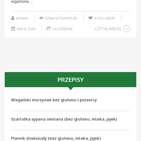
organizmu ...
ADMIN
10564 WYŚWIETLEŃ
0
POLUBIEŃ
CZYTAJ WIĘCEJ
KWI 11, 2014
UDOSTĘPNIJ
PRZEPISY
Wegański murzynek bez glutenu i pszenicy
Szarlotka sypana owsiana (bez glutenu, mleka, jajek)
Piernik doskonały (bez glutenu, mleka, jajek)