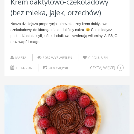
Krem daktylowo-czekoladowy
(bez mleka, jajek, orzechów)
Nasza dzisiejsza propozycja to bezmleczny krem daktylowo-
czekoladowy, do którego nie dodaliśmy cukru.
Cała słodycz
pochodzi od daktyli, które dodatkowo zawierają witaminy: A, B6, C
oraz wapń i magne ...
MARTA
8089 WYŚWIETLEŃ
0
POLUBIEŃ
CZYTAJ WIĘCEJ
LIP 14, 2017
UDOSTĘPNIJ