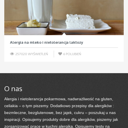
Alergia na mleko i nietolerancja laktozy
257020 WYŚWIETLEŃ
6
POLUBIEŃ
O nas
Alergia i nietolerancja pokarmowa, nadwrażliwość na gluten,
celiakia – o tym piszemy. Dodatkowo przepisy dla alergików :
bezmleczne, bezglutenowe, bez jajek, cukru – poszukaj u nas
inspiracji. Opisujemy produkty dobre dla alergików, piszemy jak
zorganizować pracę w kuchni alergika. Opisujemy testy na