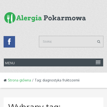
Strona główna
/ Tag: diagnostyka fruktozemii
Wybrany tag: