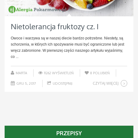
Nietolerancja fruktozy cz. I
Owoce i warzywa są w naszej diecie bardzo potrzebne. Niestety, są
schorzenia, w których ich spożywanie musi być ograniczone lub jest
wręcz zabronione. W pierwszej części naszego artykułu wyjaśnimy,
co ...
MARTA
11262 WYŚWIETLEŃ
8
POLUBIEŃ
CZYTAJ WIĘCEJ
GRU 5, 2017
UDOSTĘPNIJ
PRZEPISY