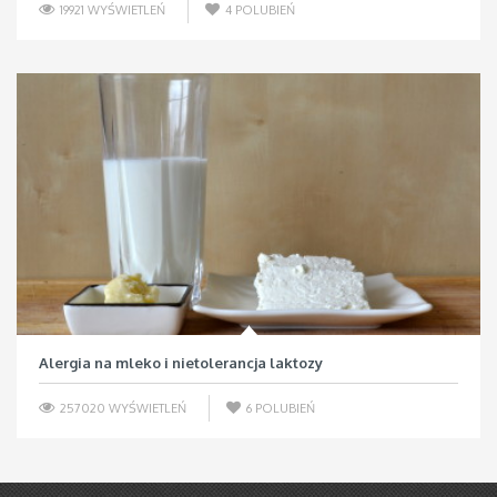
19921 WYŚWIETLEŃ
4
POLUBIEŃ
Alergia na mleko i nietolerancja laktozy
257020 WYŚWIETLEŃ
6
POLUBIEŃ