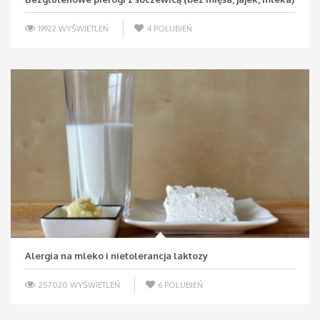
19922 WYŚWIETLEŃ
4
POLUBIEŃ
Alergia na mleko i nietolerancja laktozy
257020 WYŚWIETLEŃ
6
POLUBIEŃ