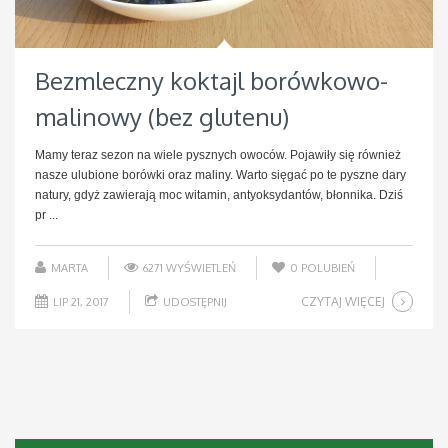
Bezmleczny koktajl borówkowo-
malinowy (bez glutenu)
Mamy teraz sezon na wiele pysznych owoców. Pojawiły się również
nasze ulubione borówki oraz maliny. Warto sięgać po te pyszne dary
natury, gdyż zawierają moc witamin, antyoksydantów, błonnika. Dziś
pr ...
MARTA
6271 WYŚWIETLEŃ
0
POLUBIEŃ
CZYTAJ WIĘCEJ
LIP 21, 2017
UDOSTĘPNIJ