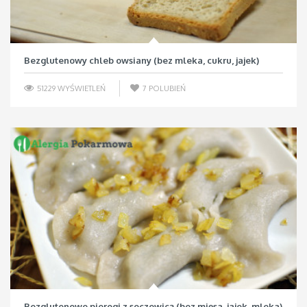
Bezglutenowy chleb owsiany (bez mleka, cukru, jajek)
51229 WYŚWIETLEŃ
7
POLUBIEŃ
Bezglutenowe pierogi z soczewicą (bez mięsa, jajek, mleka)