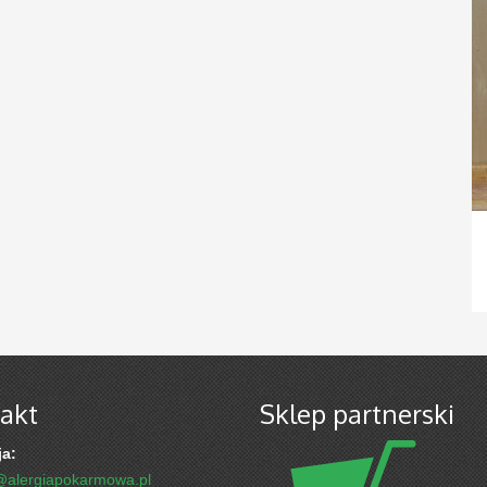
akt
Sklep partnerski
a:
@alergiapokarmowa.pl