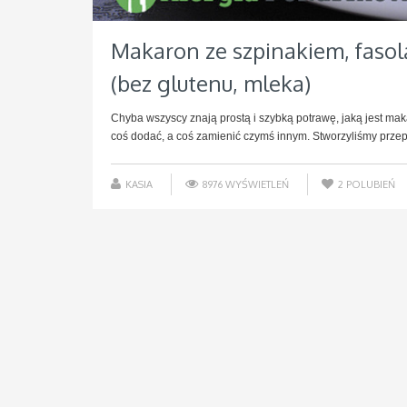
Makaron ze szpinakiem, faso
(bez glutenu, mleka)
Chyba wszyscy znają prostą i szybką potrawę, jaką jest m
coś dodać, a coś zamienić czymś innym. Stworzyliśmy przepi
KASIA
8976 WYŚWIETLEŃ
2
POLUBIEŃ