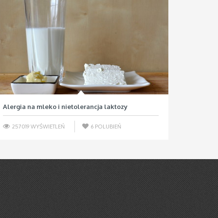
Alergia na mleko i nietolerancja laktozy
257019 WYŚWIETLEŃ
6
POLUBIEŃ