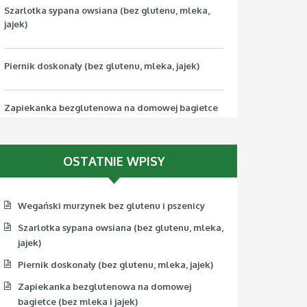
Szarlotka sypana owsiana (bez glutenu, mleka,
jajek)
Piernik doskonały (bez glutenu, mleka, jajek)
Zapiekanka bezglutenowa na domowej bagietce
(bez mleka i jajek)
OSTATNIE WPISY
Pizza bezglutenowa z jarmużem (bez mleka, jajek,
soi)
Wegański murzynek bez glutenu i pszenicy
Szarlotka sypana owsiana (bez glutenu, mleka,
jajek)
Piernik doskonały (bez glutenu, mleka, jajek)
Zapiekanka bezglutenowa na domowej
bagietce (bez mleka i jajek)