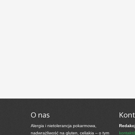
O nas
Kont
Alergia i nietolerancja pokarmowa,
Redakcj
nadwrażliwość na gluten, celiakia – o tym
kontakt