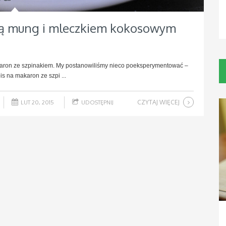
lą mung i mleczkiem kokosowym
akaron ze szpinakiem. My postanowiliśmy nieco poeksperymentować –
s na makaron ze szpi ...
CZYTAJ WIĘCEJ
LUT 20, 2015
UDOSTĘPNIJ