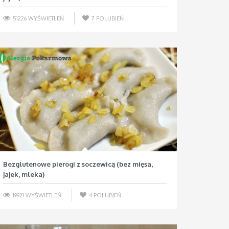
51226 WYŚWIETLEŃ
7
POLUBIEŃ
Bezglutenowe pierogi z soczewicą (bez mięsa,
jajek, mleka)
19921 WYŚWIETLEŃ
4
POLUBIEŃ