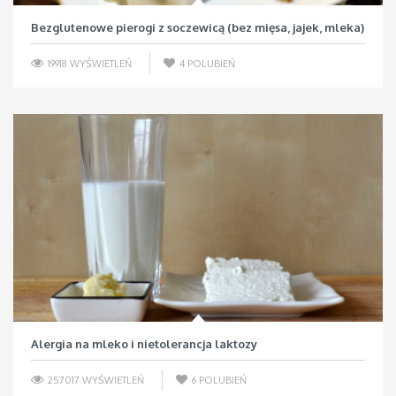
Bezglutenowe pierogi z soczewicą (bez mięsa, jajek, mleka)
19918 WYŚWIETLEŃ
4
POLUBIEŃ
Alergia na mleko i nietolerancja laktozy
257017 WYŚWIETLEŃ
6
POLUBIEŃ