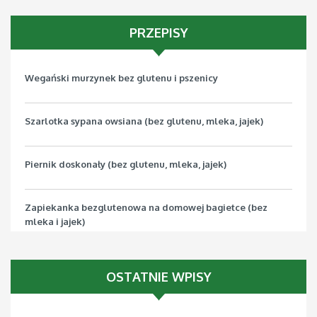
PRZEPISY
Wegański murzynek bez glutenu i pszenicy
Szarlotka sypana owsiana (bez glutenu, mleka, jajek)
Piernik doskonały (bez glutenu, mleka, jajek)
Zapiekanka bezglutenowa na domowej bagietce (bez
mleka i jajek)
Pizza bezglutenowa z jarmużem (bez mleka, jajek, soi)
OSTATNIE WPISY