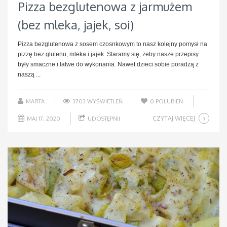
Pizza bezglutenowa z jarmużem
(bez mleka, jajek, soi)
Pizza bezglutenowa z sosem czosnkowym to nasz kolejny pomysł na
pizzę bez glutenu, mleka i jajek. Staramy się, żeby nasze przepisy
były smaczne i łatwe do wykonania. Nawet dzieci sobie poradzą z
naszą ...
MARTA
3703 WYŚWIETLEŃ
0
POLUBIEŃ
CZYTAJ WIĘCEJ
MAJ 17, 2020
UDOSTĘPNIJ