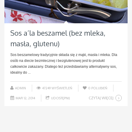
Sos a’la beszamel (bez mleka,
masła, glutenu)
Sos beszamelowy tradycyjnie składa się z mąki, masła i mleka. Dla
osób na diecie bezmlecznej i bezglutenowej jest to produkt
całkowicie zakazany. Dlatego też przedstawiamy alternatywny sos,
idealny do ...
ADMIN
47249 WYŚWIETLEŃ
0
POLUBIEŃ
CZYTAJ WIĘCEJ
MAR 12, 2014
UDOSTĘPNIJ