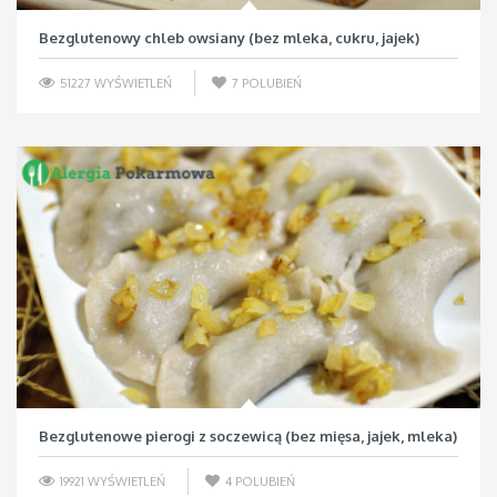
Bezglutenowy chleb owsiany (bez mleka, cukru, jajek)
51227 WYŚWIETLEŃ
7
POLUBIEŃ
Bezglutenowe pierogi z soczewicą (bez mięsa, jajek, mleka)
19921 WYŚWIETLEŃ
4
POLUBIEŃ