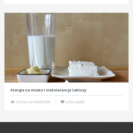
Alergia na mleko i nietolerancja laktozy
257020 WYŚWIETLEŃ
6
POLUBIEŃ